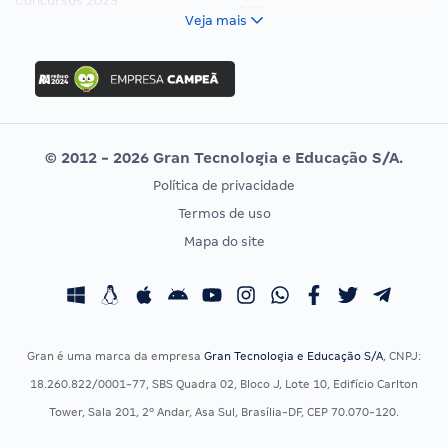
Concursos 2025
FCC
Veja mais
Concurso Nacional Unificado
FGV
Concurso Ibama
Idecan
Concurso MPU
Selecon
Editais publicados
Uniase
© 2012 - 2026 Gran Tecnologia e Educação S/A.
Vunesp
Política de privacidade
CONCURSOS POR PROFISSÃO
EXAME DE ORDEM
Termos de uso
Concursos Administrativos
OAB
Mapa do site
Concursos Educação
Prova OAB
Concursos Fiscais
Calendário OAB
Concursos Jurídicos
Questões OAB
Concursos Militares
Recursos OAB
Gran é uma marca da empresa
Gran Tecnologia e Educação S/A
, CNPJ:
Concursos Policiais
Exame de Ordem
18.260.822/0001-77, SBS Quadra 02, Bloco J, Lote 10, Edifício Carlton
Concursos Saúde
Tower, Sala 201, 2º Andar, Asa Sul, Brasília-DF, CEP 70.070-120.
Concursos Tribunais