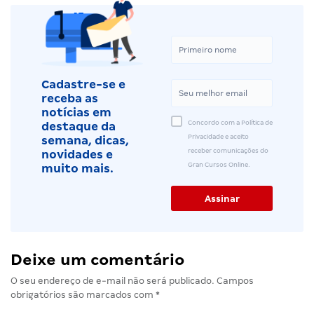
Cadastre-se e
receba as
notícias em
Concordo com a Política de
destaque da
Privacidade e aceito
semana, dicas,
receber comunicações do
novidades e
Gran Cursos Online.
muito mais.
Deixe um comentário
O seu endereço de e-mail não será publicado.
Campos
obrigatórios são marcados com
*