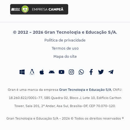
Concurso Ibama
Idecan
Concurso MPU
Selecon
Editais publicados
Uniase
© 2012 - 2026 Gran Tecnologia e Educação S/A.
Vunesp
Política de privacidade
CONCURSOS POR PROFISSÃO
EXAME DE ORDEM
Termos de uso
Concursos Administrativos
OAB
Mapa do site
Concursos Educação
Prova OAB
Concursos Fiscais
Calendário OAB
Concursos Jurídicos
Questões OAB
Concursos Militares
Recursos OAB
Gran é uma marca da empresa
Gran Tecnologia e Educação S/A
, CNPJ:
Concursos Policiais
Exame de Ordem
18.260.822/0001-77, SBS Quadra 02, Bloco J, Lote 10, Edifício Carlton
Concursos Saúde
Tower, Sala 201, 2º Andar, Asa Sul, Brasília-DF, CEP 70.070-120.
Concursos Tribunais
Gran Tecnologia e Educação S/A - 2026 © Todos os direitos reservados ®
Residência Multiprofissional