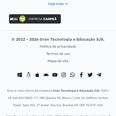
FCC
Veja mais
Concurso Nacional Unificado
FGV
Concurso Ibama
Idecan
Concurso MPU
Selecon
Editais publicados
Uniase
© 2012 - 2026 Gran Tecnologia e Educação S/A.
Vunesp
Política de privacidade
CONCURSOS POR PROFISSÃO
EXAME DE ORDEM
Termos de uso
Concursos Administrativos
OAB
Mapa do site
Concursos Educação
Prova OAB
Concursos Fiscais
Calendário OAB
Concursos Jurídicos
Questões OAB
Concursos Militares
Recursos OAB
Gran é uma marca da empresa
Gran Tecnologia e Educação S/A
, CNPJ:
Concursos Policiais
Exame de Ordem
18.260.822/0001-77, SBS Quadra 02, Bloco J, Lote 10, Edifício Carlton
Concursos Saúde
Tower, Sala 201, 2º Andar, Asa Sul, Brasília-DF, CEP 70.070-120.
Concursos Tribunais