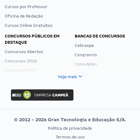
Cursos por Professor
Oficina de Redação
Cursos Online Gratuitos
CONCURSOS PÚBLICOS EM
BANCAS DE CONCURSOS
DESTAQUE
Cebraspe
Concursos Abertos
Cesgranrio
Concursos 2026
Consulplan
Concursos 2025
FCC
Veja mais
Concurso Nacional Unificado
FGV
Concurso Ibama
Idecan
Concurso MPU
Selecon
Editais publicados
Uniase
© 2012 - 2026 Gran Tecnologia e Educação S/A.
Vunesp
Política de privacidade
CONCURSOS POR PROFISSÃO
EXAME DE ORDEM
Termos de uso