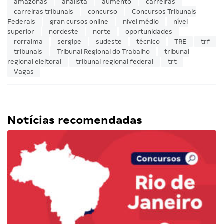
amazonas
analista
aumento
carreiras
carreiras tribunais
concurso
Concursos Tribunais
Federais
gran cursos online
nível médio
nível
superior
nordeste
norte
oportunidades
rorraima
sergipe
sudeste
técnico
TRE
trf
tribunais
Tribunal Regional do Trabalho
tribunal
regional eleitoral
tribunal regional federal
trt
Vagas
Notícias recomendadas