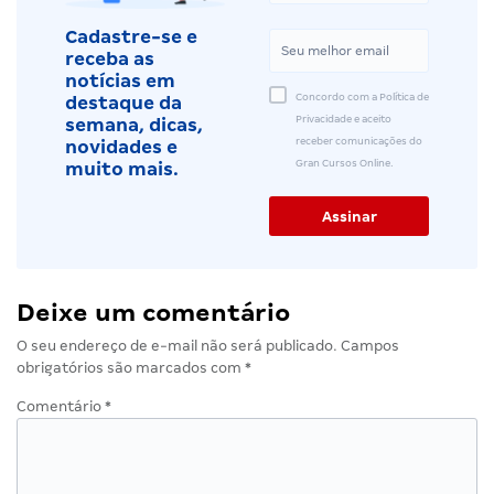
Cadastre-se e
receba as
notícias em
Concordo com a Política de
destaque da
Privacidade e aceito
semana, dicas,
receber comunicações do
novidades e
Gran Cursos Online.
muito mais.
Deixe um comentário
O seu endereço de e-mail não será publicado.
Campos
obrigatórios são marcados com
*
Comentário
*