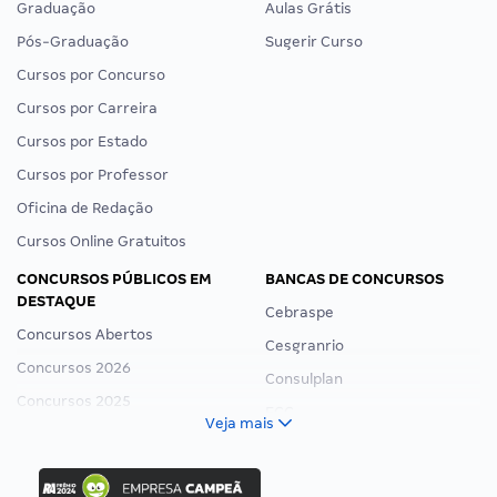
Graduação
Aulas Grátis
Pós-Graduação
Sugerir Curso
Cursos por Concurso
Cursos por Carreira
Cursos por Estado
Cursos por Professor
Oficina de Redação
Cursos Online Gratuitos
CONCURSOS PÚBLICOS EM
BANCAS DE CONCURSOS
DESTAQUE
Cebraspe
Concursos Abertos
Cesgranrio
Concursos 2026
Consulplan
Concursos 2025
FCC
Veja mais
Concurso Nacional Unificado
FGV
Concurso Ibama
Idecan