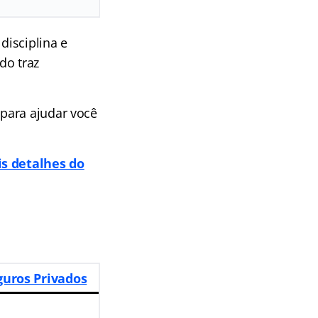
disciplina e
do traz
para ajudar você
is detalhes do
guros Privados