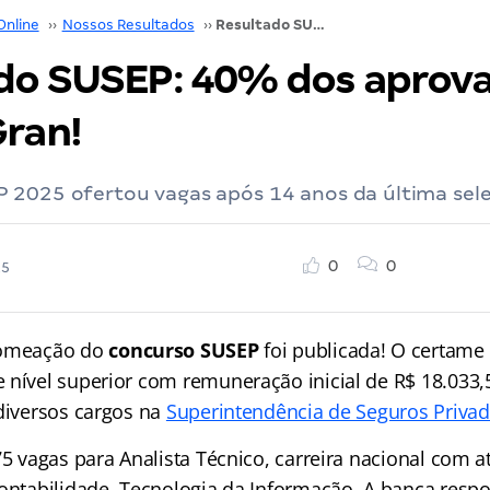
Online
››
Nossos Resultados
››
Resultado SUSEP: 40% dos aprovados são alunos Gran!
do SUSEP: 40% dos aprov
Gran!
 2025 ofertou vagas após 14 anos da última sele
0
0
25
nomeação do
concurso SUSEP
foi publicada! O certame
 nível superior com remuneração inicial de R$ 18.033,
 diversos cargos na
Superintendência de Seguros Priva
75 vagas para Analista Técnico, carreira nacional com 
Contabilidade, Tecnologia da Informação. A banca respo