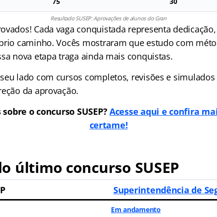
75
30
Resultado SUSEP: Aprovações de alunos do Gran
ovados! Cada vaga conquistada representa dedicação, 
óprio caminho. Vocês mostraram que estudo com méto
ssa nova etapa traga ainda mais conquistas.
seu lado com cursos completos, revisões e simulados 
reção da aprovação.
s sobre o concurso SUSEP?
Acesse aqui e confira ma
certame!
o último concurso SUSEP
EP
Superintendência de Se
Em andamento