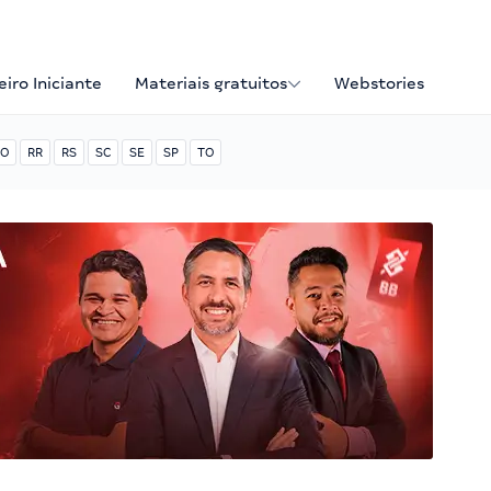
iro Iniciante
Materiais gratuitos
Webstories
O
RR
RS
SC
SE
SP
TO