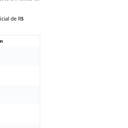
cial de R$
an