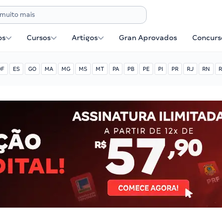
os
Cursos
Artigos
Gran Aprovados
Concurse
DF
ES
GO
MA
MG
MS
MT
PA
PB
PE
PI
PR
RJ
RN
R