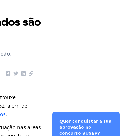
ados são
ção.
 trouxe
52, além de
dos
.
Quer conquistar a sua
atuação nas áreas
aprovação no
concurso SUSEP?
nsável foi o