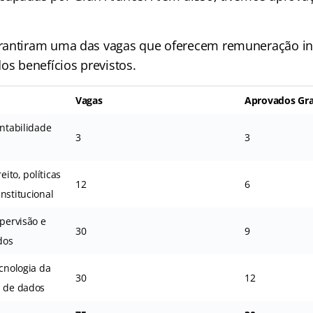
rantiram uma das vagas que oferecem remuneração ini
os benefícios previstos.
Vagas
Aprovados Gr
ontabilidade
3
3
eito, políticas
12
6
nstitucional
upervisão e
30
9
dos
ecnologia da
30
12
a de dados