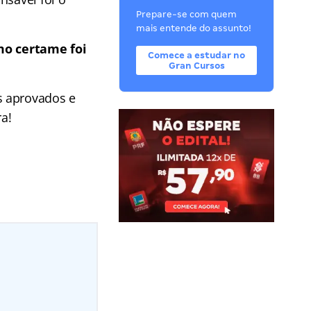
Prepare-se com quem
mais entende do assunto!
mo certame foi
Comece a estudar no
Gran Cursos
s aprovados e
ra!