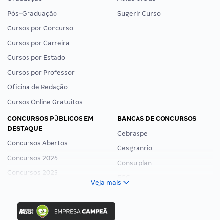
Pós-Graduação
Sugerir Curso
Cursos por Concurso
Cursos por Carreira
Cursos por Estado
Cursos por Professor
Oficina de Redação
Cursos Online Gratuitos
CONCURSOS PÚBLICOS EM
BANCAS DE CONCURSOS
DESTAQUE
Cebraspe
Concursos Abertos
Cesgranrio
Concursos 2026
Consulplan
Concursos 2025
FCC
Veja mais
Concurso Nacional Unificado
FGV
Concurso Ibama
Idecan
Concurso MPU