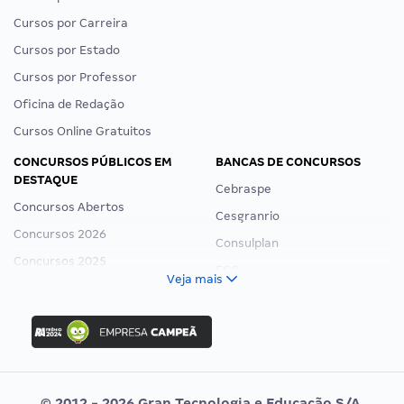
Cursos por Carreira
Cursos por Estado
Cursos por Professor
Oficina de Redação
Cursos Online Gratuitos
CONCURSOS PÚBLICOS EM
BANCAS DE CONCURSOS
DESTAQUE
Cebraspe
Concursos Abertos
Cesgranrio
Concursos 2026
Consulplan
Concursos 2025
FCC
Veja mais
Concurso Nacional Unificado
FGV
Concurso Ibama
Idecan
Concurso MPU
Selecon
Editais publicados
Uniase
© 2012 - 2026 Gran Tecnologia e Educação S/A.