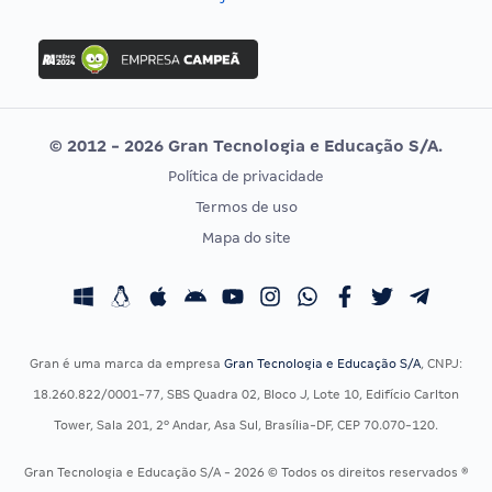
Concurso Nacional Unificado
FGV
Concurso Ibama
Idecan
Concurso MPU
Selecon
Editais publicados
Uniase
© 2012 - 2026 Gran Tecnologia e Educação S/A.
Vunesp
Política de privacidade
CONCURSOS POR PROFISSÃO
EXAME DE ORDEM
Termos de uso
Concursos Administrativos
OAB
Mapa do site
Concursos Educação
Prova OAB
Concursos Fiscais
Calendário OAB
Concursos Jurídicos
Questões OAB
Concursos Militares
Recursos OAB
Gran é uma marca da empresa
Gran Tecnologia e Educação S/A
, CNPJ:
Concursos Policiais
Exame de Ordem
18.260.822/0001-77, SBS Quadra 02, Bloco J, Lote 10, Edifício Carlton
Concursos Saúde
Tower, Sala 201, 2º Andar, Asa Sul, Brasília-DF, CEP 70.070-120.
Concursos Tribunais
Gran Tecnologia e Educação S/A - 2026 © Todos os direitos reservados ®
Residência Multiprofissional