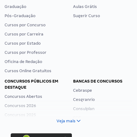
Graduação
Aulas Grátis
Pós-Graduação
Sugerir Curso
Cursos por Concurso
Cursos por Carreira
Cursos por Estado
Cursos por Professor
Oficina de Redação
Cursos Online Gratuitos
CONCURSOS PÚBLICOS EM
BANCAS DE CONCURSOS
DESTAQUE
Cebraspe
Concursos Abertos
Cesgranrio
Concursos 2026
Consulplan
Concursos 2025
FCC
Veja mais
Concurso Nacional Unificado
FGV
Concurso Ibama
Idecan