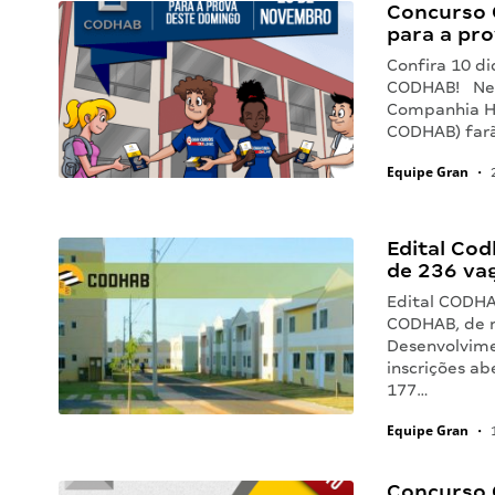
Concurso 
para a pro
Confira 10 di
CODHAB! Nest
Companhia Ha
CODHAB) farã
Equipe Gran
•
2
Edital Cod
de 236 va
Edital CODHA
CODHAB, de 
Desenvolvime
inscrições ab
177…
Equipe Gran
•
1
Concurso 