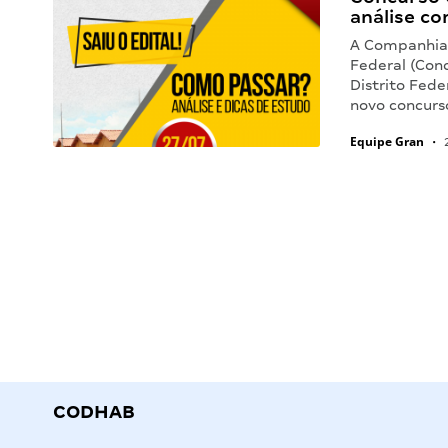
análise co
A Companhia 
Federal (Conc
Distrito Fede
novo concurs
Equipe Gran
•
2
CODHAB