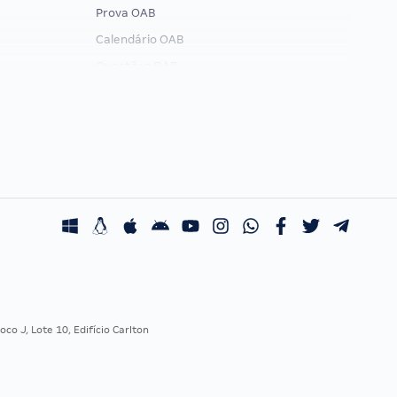
Prova OAB
Calendário OAB
Questões OAB
Recursos OAB
Exame de Ordem
co J, Lote 10, Edifício Carlton