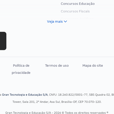
Concursos Educação
Concursos Fiscais
Concursos Jurídicos
Veja mais
Concursos Militares
Concursos Policiais
Concursos Saúde
Concursos Tribunais
Residência Multiprofissional
Política de
Termos de uso
Mapa do site
privacidade
sa
Gran Tecnologia e Educação S/A
, CNPJ: 18.260.822/0001-77, SBS Quadra 02, Blo
Tower, Sala 201, 2º Andar, Asa Sul, Brasília-DF, CEP 70.070-120.
Gran Tecnologia e Educação S/A - 2026 © Todos os direitos reservados ®