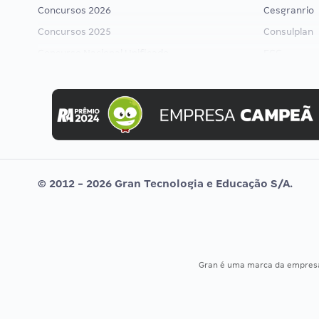
Concursos 2026
Cesgranrio
Concursos 2025
Consulplan
Concurso Nacional Unificado
FCC
Concurso Ibama
FGV
Concurso MPU
Idecan
Editais publicados
Selecon
Uniase
Vunesp
© 2012 - 2026 Gran Tecnologia e Educação S/A.
Gran é uma marca da empre