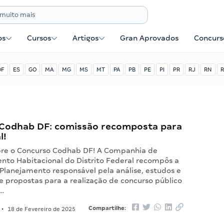
os
Cursos
Artigos
Gran Aprovados
Concurse
DF
ES
GO
MA
MG
MS
MT
PA
PB
PE
PI
PR
RJ
RN
R
Codhab DF: comissão recomposta para
l!
re o Concurso Codhab DF! A Companhia de
nto Habitacional do Distrito Federal recompôs a
Planejamento responsável pela análise, estudos e
e propostas para a realização de concurso público
o…
Compartilhe:
•
18 de Fevereiro de 2025