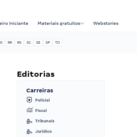
iro Iniciante
Materiais gratuitos
Webstories
O
RR
RS
SC
SE
SP
TO
Editorias
Carreiras
Policial
Fiscal
Tribunais
Jurídico