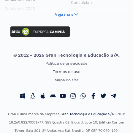
Consulplan
Concursos 2025
FCC
Veja mais
Concurso Nacional Unificado
FGV
Concurso Ibama
Idecan
Concurso MPU
Selecon
Editais publicados
Uniase
© 2012 - 2026 Gran Tecnologia e Educação S/A.
Vunesp
Política de privacidade
CONCURSOS POR PROFISSÃO
EXAME DE ORDEM
Termos de uso
Concursos Administrativos
OAB
Mapa do site
Concursos Educação
Prova OAB
Concursos Fiscais
Calendário OAB
Concursos Jurídicos
Questões OAB
Concursos Militares
Recursos OAB
Gran é uma marca da empresa
Gran Tecnologia e Educação S/A
, CNPJ:
Concursos Policiais
Exame de Ordem
18.260.822/0001-77, SBS Quadra 02, Bloco J, Lote 10, Edifício Carlton
Concursos Saúde
Tower, Sala 201, 2º Andar, Asa Sul, Brasília-DF, CEP 70.070-120.