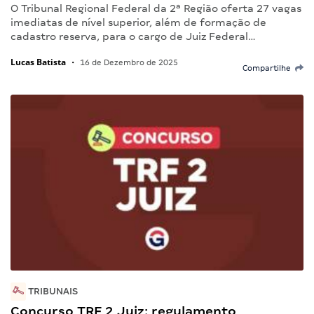
O Tribunal Regional Federal da 2ª Região oferta 27 vagas
imediatas de nível superior, além de formação de
cadastro reserva, para o cargo de Juiz Federal…
Lucas Batista
•
16 de Dezembro de 2025
Compartilhe
TRIBUNAIS
Concurso TRF 2 Juiz: regulamento