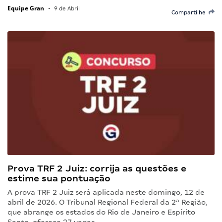
Equipe Gran
•
9 de Abril
Compartilhe
Prova TRF 2 Juiz: corrija as questões e
estime sua pontuação
A prova TRF 2 Juiz será aplicada neste domingo, 12 de
abril de 2026. O Tribunal Regional Federal da 2ª Região,
que abrange os estados do Rio de Janeiro e Espírito