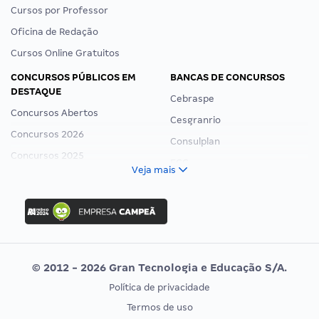
Cursos por Professor
Oficina de Redação
Cursos Online Gratuitos
CONCURSOS PÚBLICOS EM
BANCAS DE CONCURSOS
DESTAQUE
Cebraspe
Concursos Abertos
Cesgranrio
Concursos 2026
Consulplan
Concursos 2025
FCC
Veja mais
Concurso Nacional Unificado
FGV
Concurso Ibama
Idecan
Concurso MPU
Selecon
Editais publicados
Uniase
© 2012 - 2026 Gran Tecnologia e Educação S/A.
Vunesp
Política de privacidade
CONCURSOS POR PROFISSÃO
EXAME DE ORDEM
Termos de uso
Concursos Administrativos
OAB