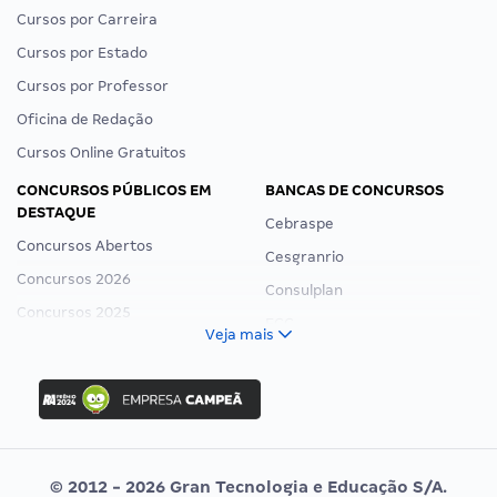
Cursos por Carreira
Cursos por Estado
Cursos por Professor
Oficina de Redação
Cursos Online Gratuitos
CONCURSOS PÚBLICOS EM
BANCAS DE CONCURSOS
DESTAQUE
Cebraspe
Concursos Abertos
Cesgranrio
Concursos 2026
Consulplan
Concursos 2025
FCC
Veja mais
Concurso Nacional Unificado
FGV
Concurso Ibama
Idecan
Concurso MPU
Selecon
Editais publicados
Uniase
© 2012 - 2026 Gran Tecnologia e Educação S/A.
Vunesp