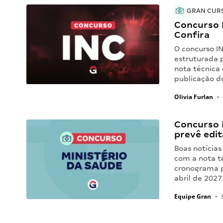
GRAN CUR
Concurso I
Confira
O concurso I
estruturada 
nota técnica 
publicação d
Olivia Furlan
•
Concurso M
prevê edit
Boas notícias
com a nota té
cronograma p
abril de 2027
Equipe Gran
•
5