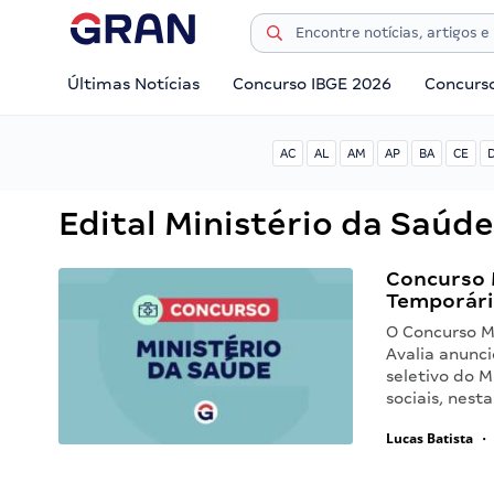
Últimas Notícias
Concurso IBGE 2026
Concurs
AC
AL
AM
AP
BA
CE
Edital Ministério da Saúde
Concurso 
Temporário
O Concurso Mi
Avalia anunc
seletivo do M
sociais, nest
Lucas Batista
•