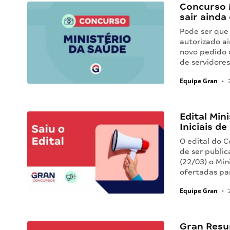
Concurso 
sair ainda
Pode ser que
autorizado a
novo pedido 
de servidores
Equipe Gran
•
2
Edital Min
Iniciais d
O edital do 
de ser publi
(22/03) o Min
ofertadas pa
Equipe Gran
•
2
Gran Resu