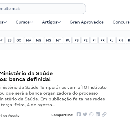
os
Cursos
Artigos
Gran Aprovados
Concurse
DF
ES
GO
MA
MG
MS
MT
PA
PB
PE
PI
PR
RJ
RN
R
Ministério da Saúde
s: banca definida!
nistério da Saúde Temporários vem aí! O Instituto
iou que será a banca organizadora do processo
inistério da Saúde. Em publicação feita nas redes
a terça-feira, 4 de agosto…
Compartilhe:
4 de Agosto