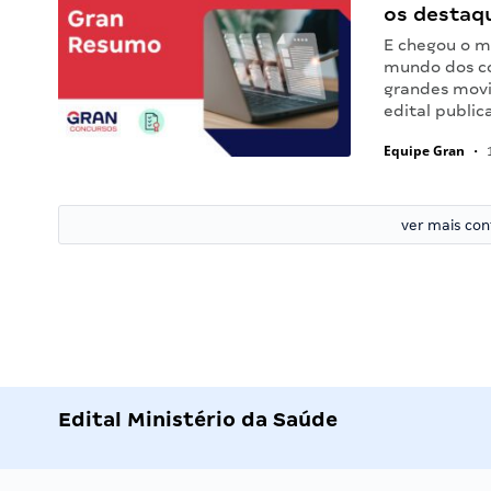
os destaq
E chegou o m
mundo dos co
grandes movi
edital public
Equipe Gran
•
1
ver mais co
Edital Ministério da Saúde