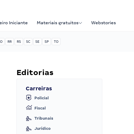
iro Iniciante
Materiais gratuitos
Webstories
O
RR
RS
SC
SE
SP
TO
Editorias
Carreiras
Policial
Fiscal
Tribunais
Jurídico