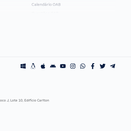
Calendário OAB
Questões OAB
Recursos OAB
Exame de Ordem
co J, Lote 10, Edifício Carlton