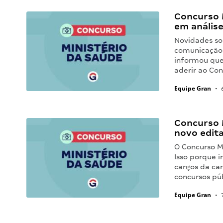
Concurso 
em análise
Novidades so
comunicação 
informou que 
aderir ao Co
Equipe Gran
•
6
Concurso 
novo edita
O Concurso M
Isso porque 
cargos da ca
concursos pú
Equipe Gran
•
7