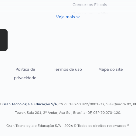
Concursos Fiscais
Concursos Jurídicos
Veja mais
Concursos Militares
Concursos Policiais
Concursos Saúde
Concursos Tribunais
Residência Multiprofissional
Política de
Termos de uso
Mapa do site
privacidade
sa
Gran Tecnologia e Educação S/A
, CNPJ: 18.260.822/0001-77, SBS Quadra 02, Blo
Tower, Sala 201, 2º Andar, Asa Sul, Brasília-DF, CEP 70.070-120.
Gran Tecnologia e Educação S/A - 2026 © Todos os direitos reservados ®