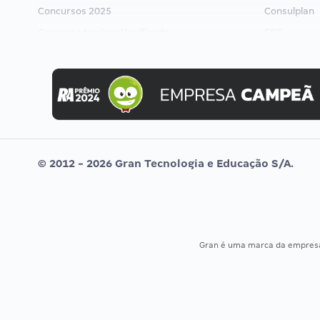
Concursos 2025
Consulplan
Concurso Nacional Unificado
FCC
Concurso Ibama
FGV
Concurso MPU
Idecan
Editais publicados
Selecon
Uniase
Vunesp
© 2012 - 2026 Gran Tecnologia e Educação S/A.
Gran é uma marca da empre