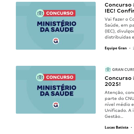
Concurso M
IEC! Confi
Vai fazer o C
Saúde, em pa
(IEC), divul
distribuídas 
Equipe Gran
•
2
GRAN CUR
Concurso 
2025!
Atenção, conc
parte do CNU
nível médio 
Unificado. A
Gestão…
Lucas Batista
•