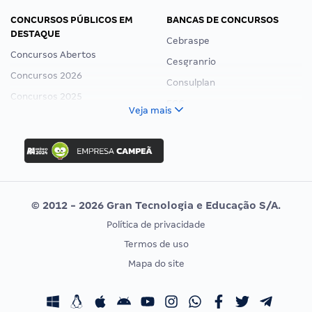
CONCURSOS PÚBLICOS EM
BANCAS DE CONCURSOS
DESTAQUE
Cebraspe
Concursos Abertos
Cesgranrio
Concursos 2026
Consulplan
Concursos 2025
FCC
Veja mais
Concurso Nacional Unificado
FGV
Concurso Ibama
Idecan
Concurso MPU
Selecon
Editais publicados
Uniase
© 2012 - 2026 Gran Tecnologia e Educação S/A.
Vunesp
Política de privacidade
CONCURSOS POR PROFISSÃO
EXAME DE ORDEM
Termos de uso
Concursos Administrativos
OAB
Mapa do site
Concursos Educação
Prova OAB
Concursos Fiscais
Calendário OAB