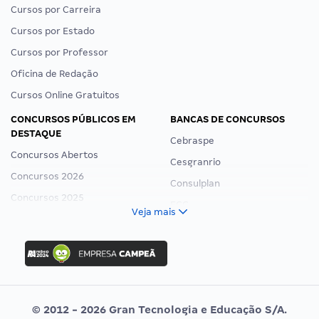
Cursos por Carreira
Cursos por Estado
Cursos por Professor
Oficina de Redação
Cursos Online Gratuitos
CONCURSOS PÚBLICOS EM
BANCAS DE CONCURSOS
DESTAQUE
Cebraspe
Concursos Abertos
Cesgranrio
Concursos 2026
Consulplan
Concursos 2025
FCC
Veja mais
Concurso Nacional Unificado
FGV
Concurso Ibama
Idecan
Concurso MPU
Selecon
Editais publicados
Uniase
© 2012 - 2026 Gran Tecnologia e Educação S/A.
Vunesp