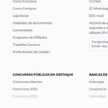
Como Funciona
Chat
Como Comprar
WhatsAp
Loja Social
E-mail
Validador de documentos
Horário de 
segunda a s
Conveniados
sábado (9h 
Programa de Afiliados
Foi aprov
Trabalhe Conosco
Envie-nos 
Preferências de Cookies
CONCURSOS PÚBLICOS EM DESTAQUE
BANCAS DE
Concursos Abertos
Cebraspe
Concursos 2026
Cesgranrio
Concursos 2025
Consulplan
Concurso Nacional Unificado
FCC