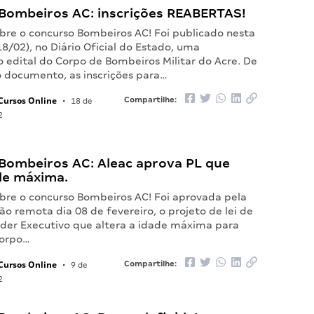
Bombeiros AC: inscrições REABERTAS!
bre o concurso Bombeiros AC! Foi publicado nesta
18/02), no Diário Oficial do Estado, uma
o edital do Corpo de Bombeiros Militar do Acre. De
 documento, as inscrições para…
Cursos Online
Compartilhe:
•
18 de
2
Bombeiros AC: Aleac aprova PL que
de máxima.
bre o concurso Bombeiros AC! Foi aprovada pela
ão remota dia 08 de fevereiro, o projeto de lei de
oder Executivo que altera a idade máxima para
Corpo…
Cursos Online
Compartilhe:
•
9 de
2