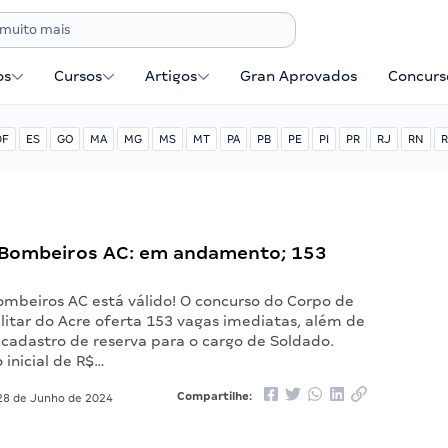
os
Cursos
Artigos
Gran Aprovados
Concurse
DF
ES
GO
MA
MG
MS
MT
PA
PB
PE
PI
PR
RJ
RN
R
Bombeiros AC: em andamento; 153
ombeiros AC está válido! O concurso do Corpo de
litar do Acre oferta 153 vagas imediatas, além de
cadastro de reserva para o cargo de Soldado.
inicial de R$…
Compartilhe:
8 de Junho de 2024