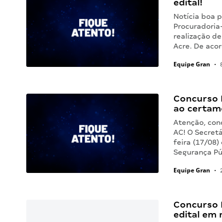
edital!
Notícia boa 
Procuradoria
realização d
Acre. De aco
Equipe Gran
•
8
Concurso B
ao certam
Atenção, con
AC! O Secretá
feira (17/08)
Segurança Púb
Equipe Gran
•
2
Concurso 
edital em