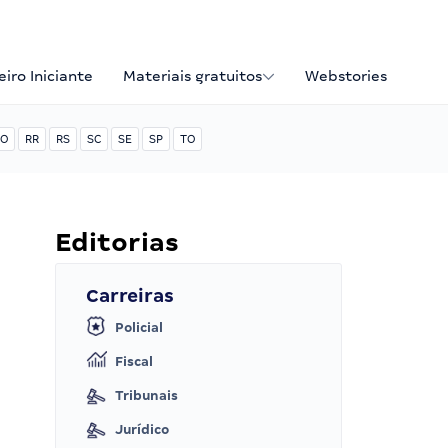
iro Iniciante
Materiais gratuitos
Webstories
O
RR
RS
SC
SE
SP
TO
Editorias
Carreiras
Policial
Fiscal
Tribunais
Jurídico