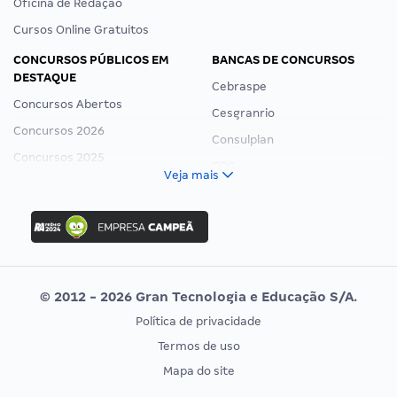
Oficina de Redação
Cursos Online Gratuitos
CONCURSOS PÚBLICOS EM
BANCAS DE CONCURSOS
DESTAQUE
Cebraspe
Concursos Abertos
Cesgranrio
Concursos 2026
Consulplan
Concursos 2025
FCC
Veja mais
Concurso Nacional Unificado
FGV
Concurso Ibama
Idecan
Concurso MPU
Selecon
Editais publicados
Uniase
© 2012 - 2026 Gran Tecnologia e Educação S/A.
Vunesp
Política de privacidade
CONCURSOS POR PROFISSÃO
EXAME DE ORDEM
Termos de uso
Concursos Administrativos
OAB
Mapa do site
Concursos Educação
Prova OAB