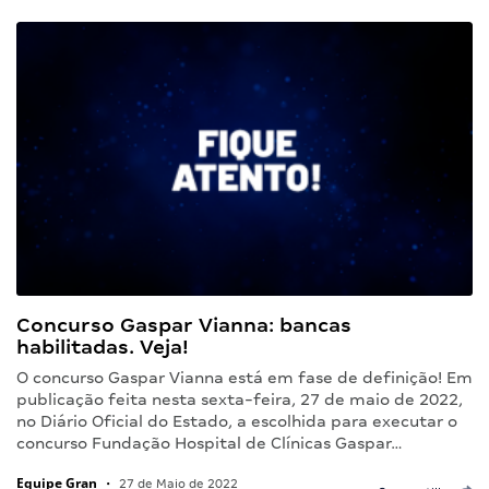
Concurso Gaspar Vianna: bancas
habilitadas. Veja!
O concurso Gaspar Vianna está em fase de definição! Em
publicação feita nesta sexta-feira, 27 de maio de 2022,
no Diário Oficial do Estado, a escolhida para executar o
concurso Fundação Hospital de Clínicas Gaspar…
Equipe Gran
•
27 de Maio de 2022