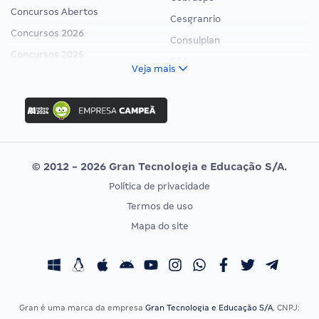
Concursos Abertos
Cesgranrio
Concursos 2026
Consulplan
Concursos 2025
FCC
Veja mais
Concurso Nacional Unificado
FGV
Concurso Ibama
Idecan
Concurso MPU
Selecon
Editais publicados
Uniase
© 2012 - 2026 Gran Tecnologia e Educação S/A.
Vunesp
Política de privacidade
CONCURSOS POR PROFISSÃO
EXAME DE ORDEM
Termos de uso
Concursos Administrativos
OAB
Mapa do site
Concursos Educação
Prova OAB
Concursos Fiscais
Calendário OAB
Concursos Jurídicos
Questões OAB
Concursos Militares
Recursos OAB
Gran é uma marca da empresa
Gran Tecnologia e Educação S/A
, CNPJ: