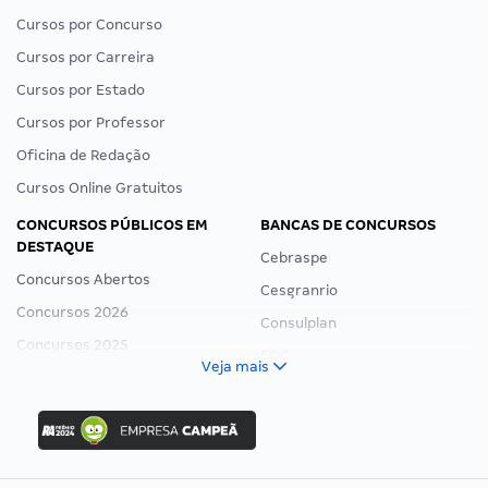
Cursos por Concurso
Cursos por Carreira
Cursos por Estado
Cursos por Professor
Oficina de Redação
Cursos Online Gratuitos
CONCURSOS PÚBLICOS EM
BANCAS DE CONCURSOS
DESTAQUE
Cebraspe
Concursos Abertos
Cesgranrio
Concursos 2026
Consulplan
Concursos 2025
FCC
Veja mais
Concurso Nacional Unificado
FGV
Concurso Ibama
Idecan
Concurso MPU
Selecon
Editais publicados
Uniase