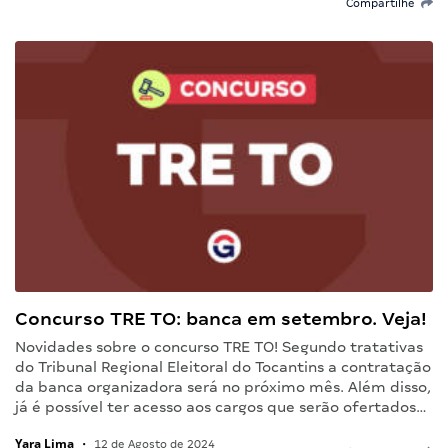
Compartilhe
Concurso TRE TO: banca em setembro. Veja!
Novidades sobre o concurso TRE TO! Segundo tratativas
do Tribunal Regional Eleitoral do Tocantins a contratação
da banca organizadora será no próximo mês. Além disso,
já é possível ter acesso aos cargos que serão ofertados…
Yara Lima
•
12 de Agosto de 2024