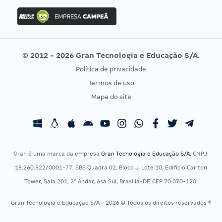
Concurso Ibama
Idecan
Concurso MPU
Selecon
Editais publicados
Uniase
© 2012 - 2026 Gran Tecnologia e Educação S/A.
Vunesp
Política de privacidade
CONCURSOS POR PROFISSÃO
EXAME DE ORDEM
Termos de uso
Concursos Administrativos
OAB
Mapa do site
Concursos Educação
Prova OAB
Concursos Fiscais
Calendário OAB
Concursos Jurídicos
Questões OAB
Concursos Militares
Recursos OAB
Gran é uma marca da empresa
Gran Tecnologia e Educação S/A
, CNPJ:
Concursos Policiais
Exame de Ordem
18.260.822/0001-77, SBS Quadra 02, Bloco J, Lote 10, Edifício Carlton
Concursos Saúde
Tower, Sala 201, 2º Andar, Asa Sul, Brasília-DF, CEP 70.070-120.
Concursos Tribunais
Gran Tecnologia e Educação S/A - 2026 © Todos os direitos reservados ®
Residência Multiprofissional