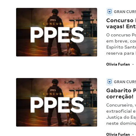
GRAN CURS
Concurso P
vagas! En
O concurso P
em breve, co
Espírito San
reserva para 
Olivia Furlan
•
GRAN CURS
Gabarito P
correção!
Concurseiro, 
extraoficial 
Justiça do Es
neste doming
Olivia Furlan
•