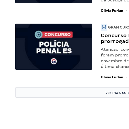
da Justiça d
Olivia Furlan
•
GRAN CURS
Concurso P
prorrogad
Atenção, conc
foram prorrog
novembro de 
última chanc
Olivia Furlan
•
ver mais co