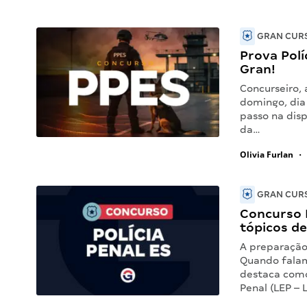
GRAN CURS
Prova Polí
Gran!
Concurseiro, 
domingo, dia
passo na dis
da…
Olivia Furlan
•
GRAN CURS
Concurso P
tópicos de
A preparação 
Quando falam
destaca como
Penal (LEP – 