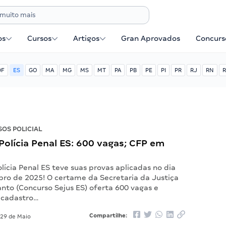
os
Cursos
Artigos
Gran Aprovados
Concurse
DF
ES
GO
MA
MG
MS
MT
PA
PB
PE
PI
PR
RJ
RN
R
OS POLICIAL
olícia Penal ES: 600 vagas; CFP em
lícia Penal ES teve suas provas aplicadas no dia
ro de 2025! O certame da Secretaria da Justiça
anto (Concurso Sejus ES) oferta 600 vagas e
 cadastro…
Compartilhe:
29 de Maio