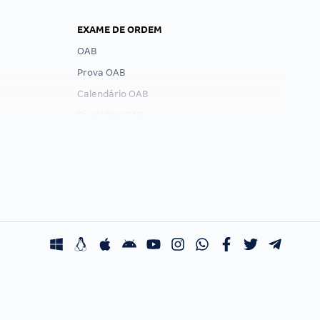
EXAME DE ORDEM
OAB
Prova OAB
Calendário OAB
Questões OAB
Recursos OAB
Exame de Ordem