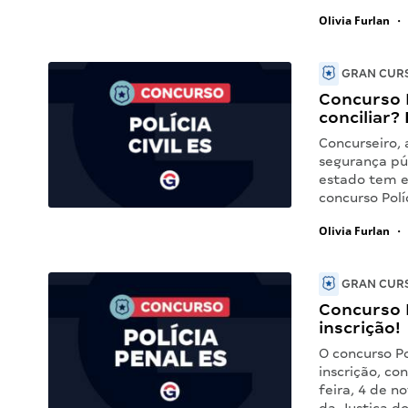
Olivia Furlan
•
GRAN CURS
Concurso P
conciliar?
Concurseiro, 
segurança púb
estado tem ed
concurso Pol
Olivia Furlan
•
GRAN CURS
Concurso P
inscrição!
O concurso Po
inscrição, co
feira, 4 de n