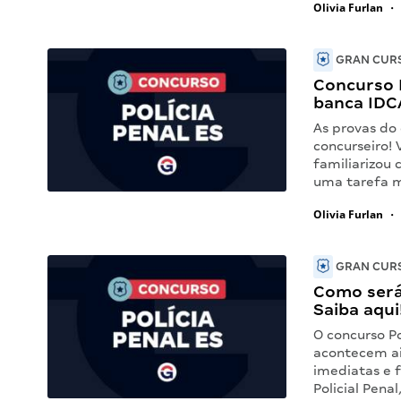
Olivia Furlan
•
GRAN CURS
Concurso P
banca IDC
As provas do 
concurseiro! 
familiarizou 
uma tarefa m
Olivia Furlan
•
GRAN CURS
Como será 
Saiba aqui
O concurso Po
acontecem ai
imediatas e 
Policial Pena