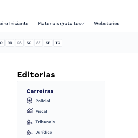
iro Iniciante
Materiais gratuitos
Webstories
O
RR
RS
SC
SE
SP
TO
Editorias
Carreiras
Policial
Fiscal
Tribunais
Jurídico