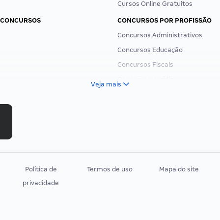
Cursos Online Gratuitos
 CONCURSOS
CONCURSOS POR PROFISSÃO
Concursos Administrativos
Concursos Educação
Concursos Fiscais
Concursos Jurídicos
Veja mais
Concursos Militares
Concursos Policiais
Concursos Saúde
Concursos Tribunais
Residência Multiprofissional
Política de
Termos de uso
Mapa do site
privacidade