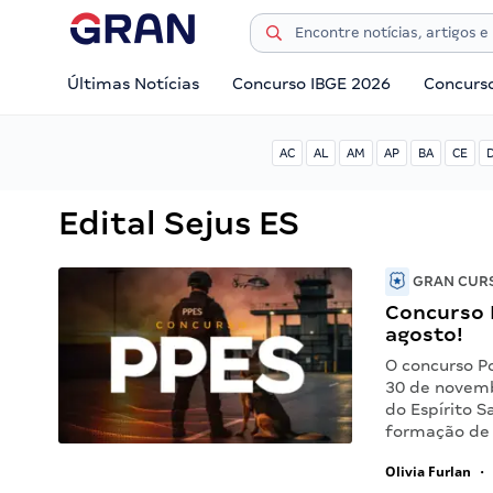
Últimas Notícias
Concurso IBGE 2026
Concurs
AC
AL
AM
AP
BA
CE
Edital Sejus ES
GRAN CURS
Concurso P
agosto!
O concurso Po
30 de novemb
do Espírito S
formação de
Olivia Furlan
•