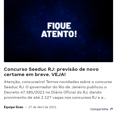
Concurso Seeduc RJ: previsão de novo
certame em breve. VEJA!
Atenção, concurseiro! Temos novidades sobre o concurso
Seeduc RJ. O governador do Rio de Janeiro publicou o
Decreto 47.585/2021 no Diário Oficial do RJ, dando
provimento de até 2.127 vagas nos concursos RJ e a…
Equipe Gran
•
27 de Abril de 2021
Compartilhe