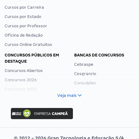
Cursos por Carreira
Cursos por Estado
Cursos por Professor
Oficina de Redação
Cursos Online Gratuitos
CONCURSOS PÚBLICOS EM
BANCAS DE CONCURSOS
DESTAQUE
Cebraspe
Concursos Abertos
Cesgranrio
Concursos 2026
Consulplan
Concursos 2025
FCC
Veja mais
Concurso Nacional Unificado
FGV
Concurso Ibama
Idecan
Concurso MPU
Selecon
Editais publicados
Uniase
© 2012 - 2026 Gran Tecnologia e Educação S/A.
Vunesp