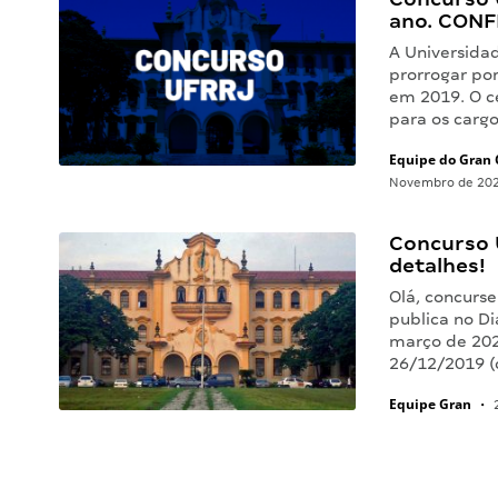
ano. CONF
A Universidad
prorrogar po
em 2019. O c
para os carg
Equipe do Gran 
Novembro de 20
Concurso U
detalhes!
Olá, concurse
publica no Di
março de 2020
26/12/2019 (
Equipe Gran
•
2