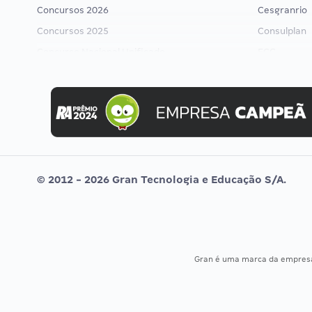
Concursos 2026
Cesgranrio
Concursos 2025
Consulplan
Concurso Nacional Unificado
FCC
Concurso Ibama
FGV
Concurso MPU
Idecan
Editais publicados
Selecon
Uniase
Vunesp
© 2012 - 2026 Gran Tecnologia e Educação S/A.
Gran é uma marca da empre