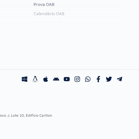
Prova OAB
Calendário OAB
Questões OAB
Recursos OAB
Exame de Ordem
co J, Lote 10, Edifício Carlton