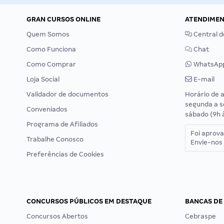
GRAN CURSOS ONLINE
ATENDIME
Quem Somos
Central d
Como Funciona
Chat
Como Comprar
WhatsAp
Loja Social
E-mail
Validador de documentos
Horário de 
segunda a s
Conveniados
sábado (9h 
Programa de Afiliados
Foi aprov
Trabalhe Conosco
Envie-nos 
Preferências de Cookies
CONCURSOS PÚBLICOS EM DESTAQUE
BANCAS DE
Concursos Abertos
Cebraspe