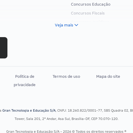
Concursos Educação
Concursos Fiscais
Concursos Jurídicos
Veja mais
Concursos Militares
Concursos Policiais
Concursos Saúde
Concursos Tribunais
Residência Multiprofissional
Política de
Termos de uso
Mapa do site
privacidade
sa
Gran Tecnologia e Educação S/A
, CNPJ: 18.260.822/0001-77, SBS Quadra 02, Blo
Tower, Sala 201, 2º Andar, Asa Sul, Brasília-DF, CEP 70.070-120.
Gran Tecnologia e Educação S/A - 2026 © Todos os direitos reservados ®