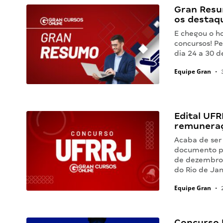
Gran Resu
os destaq
E chegou o h
concursos! Pe
dia 24 a 30
Equipe Gran
•
3
Edital UFR
remuneraç
Acaba de ser
documento pu
de dezembro 
do Rio de Ja
Equipe Gran
•
2
Concurso 