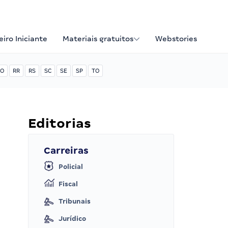
iro Iniciante
Materiais gratuitos
Webstories
O
RR
RS
SC
SE
SP
TO
Editorias
Carreiras
Policial
Fiscal
Tribunais
Jurídico