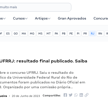
os
Cursos
Artigos
Gran Aprovados
Concurse
DF
ES
GO
MA
MG
MS
MT
PA
PB
PE
PI
PR
RJ
RN
R
FRRJ: resultado final publicado. Saiba
bre o concurso UFRRJ. Saiu o resultado do
ico da Universidade Federal Rural do Rio de
ocumentos foram publicados no Diário Oficial em
3. Organizado por uma comissão própria…
ueira
Compartilhe:
•
20 de Junho de 2023