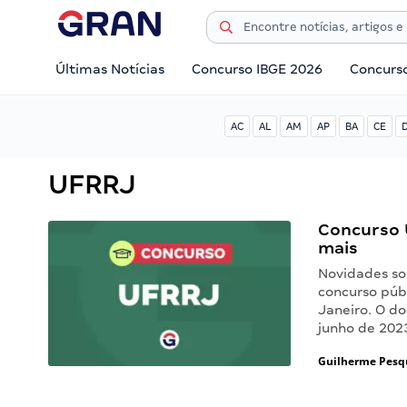
Últimas Notícias
Concurso IBGE 2026
Concurs
AC
AL
AM
AP
BA
CE
UFRRJ
Concurso U
mais
Novidades so
concurso públ
Janeiro. O d
junho de 202
Guilherme Pesq