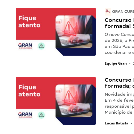
GRAN CURS
Concurso 
formada! 
O novo Concu
de 2026, a Pr
em São Paulo
coordenar e
Equipe Gran
•
2
Concurso 
formada; c
Novidade imp
Em 4 de feve
responsável p
Município de 
Lucas Batista
•