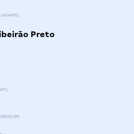
e (ADAPS);
ibeirão Preto
NIT);
 (SEDS SP);