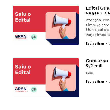
Edital Gua
vagas + C
Atenção, conc
Pires SP, com
Municipal de 
vagas imedia
Equipe Gran
•
1
Concurso C
9,2 mil!
saiu
Equipe Gran
•
1