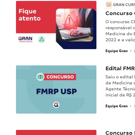
GRAN CURS
Concurso 
O concurso C
responsável 
Medicina do 
2022 e a vali
Equipe Gran
•
2
Edital FMRP
Saiu o edital
de Medicina 
Agente Técni
inicial de R$
Equipe Gran
•
1
Concurso R