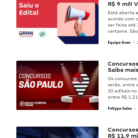
R$ 9 mil! V
Está aberta a
acordo com o 
ser feita até
certame. Sã
Equipe Gran
•
2
Concursos
Saiba mais
Os concursos
serão, entre 
32 editais n
entre R$ 1.2
Fellype Sales
•
Concursos 
R$ 11,9 mi