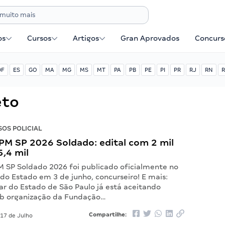
os
Cursos
Artigos
Gran Aprovados
Concurse
DF
ES
GO
MA
MG
MS
MT
PA
PB
PE
PI
PR
RJ
RN
R
eto
OS POLICIAL
PM SP 2026 Soldado: edital com 2 mil
5,4 mil
M SP Soldado 2026 foi publicado oficialmente no
l do Estado em 3 de junho, concurseiro! E mais:
itar do Estado de São Paulo já está aceitando
Sob organização da Fundação…
Compartilhe:
17 de Julho