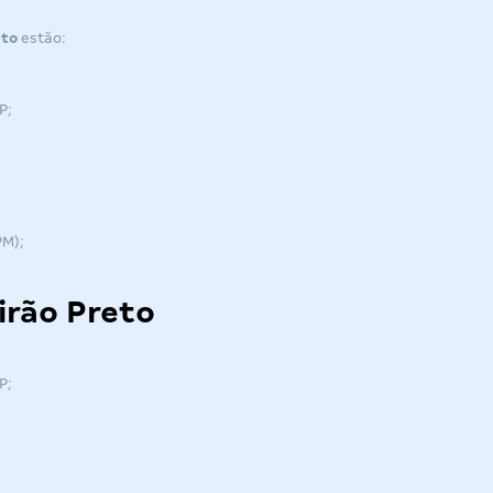
eto
estão:
SP;
PM);
irão Preto
SP;