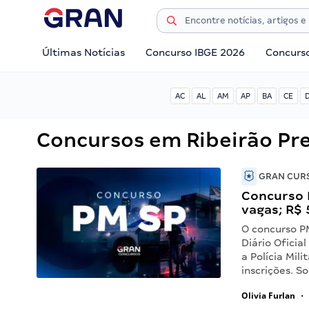
Últimas Notícias
Concurso IBGE 2026
Concurs
AC
AL
AM
AP
BA
CE
Concursos em Ribeirão Pr
GRAN CURS
Concurso 
vagas; R$ 
O concurso P
Diário Oficia
a Polícia Mil
inscrições. 
Olivia Furlan
•