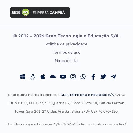
FGV
Concurso Ibama
Idecan
Concurso MPU
Selecon
Editais publicados
Uniase
© 2012 - 2026 Gran Tecnologia e Educação S/A.
Vunesp
Política de privacidade
CONCURSOS POR PROFISSÃO
EXAME DE ORDEM
Termos de uso
Concursos Administrativos
OAB
Mapa do site
Concursos Educação
Prova OAB
Concursos Fiscais
Calendário OAB
Concursos Jurídicos
Questões OAB
Concursos Militares
Recursos OAB
Gran é uma marca da empresa
Gran Tecnologia e Educação S/A
, CNPJ:
Concursos Policiais
Exame de Ordem
18.260.822/0001-77, SBS Quadra 02, Bloco J, Lote 10, Edifício Carlton
Concursos Saúde
Tower, Sala 201, 2º Andar, Asa Sul, Brasília-DF, CEP 70.070-120.
Concursos Tribunais
Gran Tecnologia e Educação S/A - 2026 © Todos os direitos reservados ®
Residência Multiprofissional