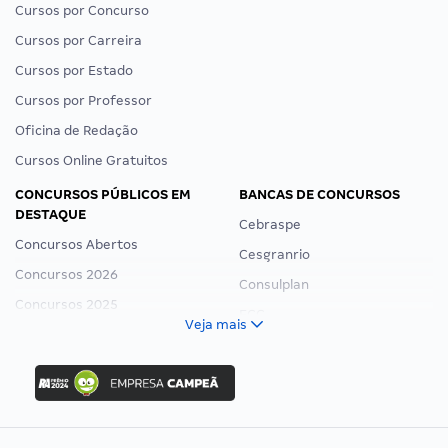
Cursos por Concurso
Cursos por Carreira
Cursos por Estado
Cursos por Professor
Oficina de Redação
Cursos Online Gratuitos
CONCURSOS PÚBLICOS EM
BANCAS DE CONCURSOS
DESTAQUE
Cebraspe
Concursos Abertos
Cesgranrio
Concursos 2026
Consulplan
Concursos 2025
FCC
Veja mais
Concurso Nacional Unificado
FGV
Concurso Ibama
Idecan
Concurso MPU
Selecon
Editais publicados
Uniase