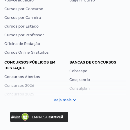
Pós-Graduação
Sugerir Curso
Cursos por Concurso
Cursos por Carreira
Cursos por Estado
Cursos por Professor
Oficina de Redação
Cursos Online Gratuitos
CONCURSOS PÚBLICOS EM
BANCAS DE CONCURSOS
DESTAQUE
Cebraspe
Concursos Abertos
Cesgranrio
Concursos 2026
Consulplan
Concursos 2025
FCC
Veja mais
Concurso Nacional Unificado
FGV
Concurso Ibama
Idecan
Concurso MPU
Selecon
Editais publicados