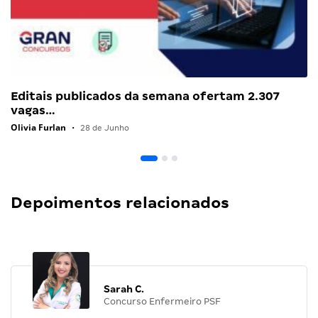
Editais publicados da semana ofertam 2.307
vagas…
Olivia Furlan
•
28 de Junho
Depoimentos relacionados
Sarah C.
Concurso Enfermeiro PSF