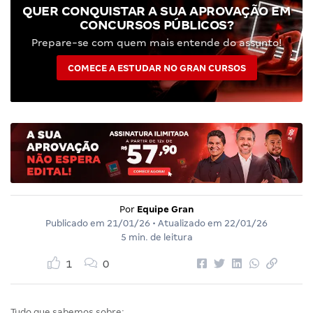
QUER CONQUISTAR A SUA APROVAÇÃO EM
CONCURSOS PÚBLICOS?
Prepare-se com quem mais entende do assunto!
COMECE A ESTUDAR NO GRAN CURSOS
Por
Equipe Gran
Publicado em
21/01/26
• Atualizado em
22/01/26
5 min. de leitura
1
0
Tudo que sabemos sobre: