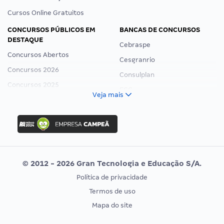
Cursos Online Gratuitos
CONCURSOS PÚBLICOS EM
BANCAS DE CONCURSOS
DESTAQUE
Cebraspe
Concursos Abertos
Cesgranrio
Concursos 2026
Consulplan
Concursos 2025
FCC
Veja mais
Concurso Nacional Unificado
FGV
Concurso Ibama
Idecan
Concurso MPU
Selecon
Editais publicados
Uniase
© 2012 - 2026 Gran Tecnologia e Educação S/A.
Vunesp
Política de privacidade
CONCURSOS POR PROFISSÃO
EXAME DE ORDEM
Termos de uso
Concursos Administrativos
OAB
Mapa do site
Concursos Educação
Prova OAB