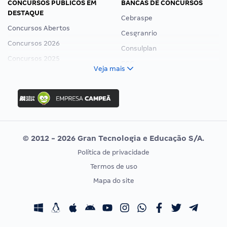
CONCURSOS PÚBLICOS EM
BANCAS DE CONCURSOS
DESTAQUE
Cebraspe
Concursos Abertos
Cesgranrio
Concursos 2026
Consulplan
Concursos 2025
FCC
Veja mais
Concurso Nacional Unificado
FGV
Concurso Ibama
Idecan
Concurso MPU
Selecon
Editais publicados
Uniase
© 2012 - 2026 Gran Tecnologia e Educação S/A.
Vunesp
Política de privacidade
CONCURSOS POR PROFISSÃO
EXAME DE ORDEM
Termos de uso
Concursos Administrativos
OAB
Mapa do site
Concursos Educação
Prova OAB
Concursos Fiscais
Calendário OAB
Concursos Jurídicos
Questões OAB