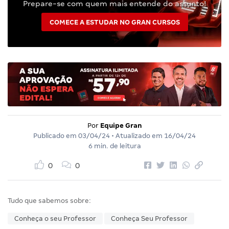
Prepare-se com quem mais entende do assunto!
COMECE A ESTUDAR NO GRAN CURSOS
Por
Equipe Gran
Publicado em
03/04/24
• Atualizado em
16/04/24
6 min. de leitura
0
0
Tudo que sabemos sobre:
Conheça o seu Professor
Conheça Seu Professor