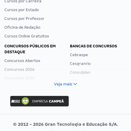
Cursos por Carreira
Cursos por Estado
Cursos por Professor
Oficina de Redação
Cursos Online Gratuitos
CONCURSOS PÚBLICOS EM
BANCAS DE CONCURSOS
DESTAQUE
Cebraspe
Concursos Abertos
Cesgranrio
Concursos 2026
Consulplan
Concursos 2025
FCC
Veja mais
Concurso Nacional Unificado
FGV
Concurso Ibama
Idecan
Concurso MPU
Selecon
Editais publicados
Uniase
© 2012 - 2026 Gran Tecnologia e Educação S/A.
Vunesp