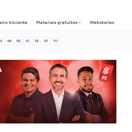
iro Iniciante
Materiais gratuitos
Webstories
O
RR
RS
SC
SE
SP
TO