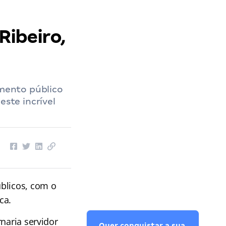
Ribeiro,
amento público
este incrível
úblicos, com o
ca.
naria servidor
Quer conquistar a sua