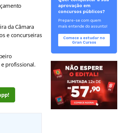
Orçamento
aprovação em
concursos públicos?
Prepare-se com quem
eira da Câmara
mais entende do assunto!
os e concurseiras
Comece a estudar no
Gran Cursos
beiro
e profissional.
app!