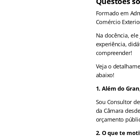
Questões sob
Formado em Admi
Comércio Exterio
Na docência, ele
experiência, didá
compreender!
Veja o detalhame
abaixo!
1. Além do Gran
Sou Consultor d
da Câmara desde 
orçamento públi
2. O que te moti