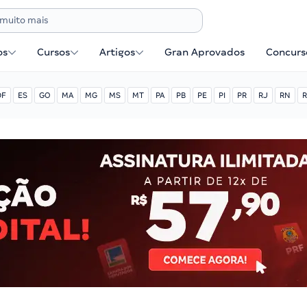
os
Cursos
Artigos
Gran Aprovados
Concurse
DF
ES
GO
MA
MG
MS
MT
PA
PB
PE
PI
PR
RJ
RN
R