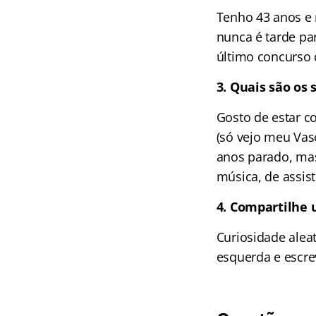
Tenho 43 anos e
nunca é tarde pa
último concurso 
3. Quais são os
Gosto de estar co
(só vejo meu Vasc
anos parado, mas
música, de assisti
4. Compartilhe 
Curiosidade aleat
esquerda e escre