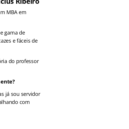
cius Ribeiro
m um MBA em
de gama de
cazes e fáceis de
ria do professor
mente?
 já sou servidor
abalhando com