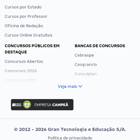
Cursos por Estado
Cursos por Professor
Oficina de Redação
Cursos Online Gratuitos
CONCURSOS PÚBLICOS EM
BANCAS DE CONCURSOS
DESTAQUE
Cebraspe
Concursos Abertos
Cesgranrio
Concursos 2026
Consulplan
Concursos 2025
FCC
Veja mais
Concurso Nacional Unificado
FGV
Concurso Ibama
Idecan
Concurso MPU
Selecon
Editais publicados
Uniase
© 2012 - 2026 Gran Tecnologia e Educação S/A.
Vunesp
Política de privacidade