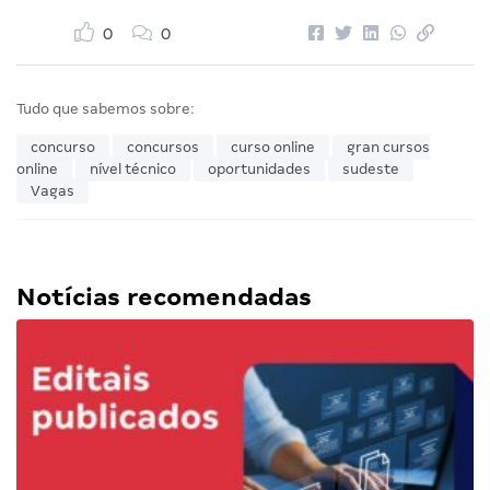
0
0
Tudo que sabemos sobre:
concurso
concursos
curso online
gran cursos
online
nível técnico
oportunidades
sudeste
Vagas
Notícias recomendadas