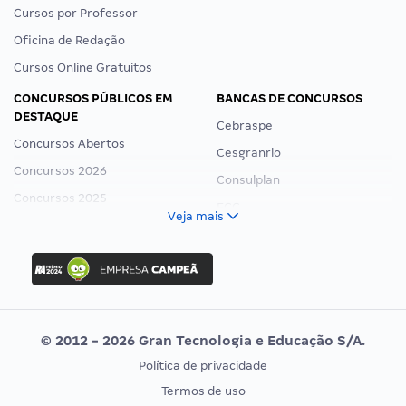
Cursos por Professor
Oficina de Redação
Cursos Online Gratuitos
CONCURSOS PÚBLICOS EM
BANCAS DE CONCURSOS
DESTAQUE
Cebraspe
Concursos Abertos
Cesgranrio
Concursos 2026
Consulplan
Concursos 2025
FCC
Veja mais
Concurso Nacional Unificado
FGV
Concurso Ibama
Idecan
Concurso MPU
Selecon
Editais publicados
Uniase
© 2012 - 2026 Gran Tecnologia e Educação S/A.
Vunesp
Política de privacidade
CONCURSOS POR PROFISSÃO
EXAME DE ORDEM
Termos de uso
Concursos Administrativos
OAB