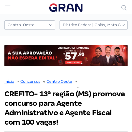
Início
››
Concursos
››
Centro Oeste
››
Mato Grosso do Sul
››
CREFITO- 13ª região (MS) promove
concurso para Agente
Administrativo e Agente Fiscal
com 100 vagas!