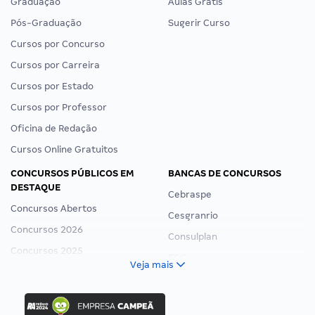
Graduação
Aulas Grátis
Pós-Graduação
Sugerir Curso
Cursos por Concurso
Cursos por Carreira
Cursos por Estado
Cursos por Professor
Oficina de Redação
Cursos Online Gratuitos
CONCURSOS PÚBLICOS EM
BANCAS DE CONCURSOS
DESTAQUE
Cebraspe
Concursos Abertos
Cesgranrio
Concursos 2026
Consulplan
Concursos 2025
FCC
Veja mais
Concurso Nacional Unificado
FGV
Concurso Ibama
Idecan
Concurso MPU