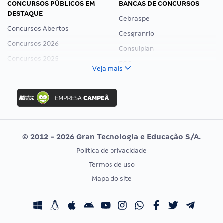
CONCURSOS PÚBLICOS EM
BANCAS DE CONCURSOS
DESTAQUE
Cebraspe
Concursos Abertos
Cesgranrio
Concursos 2026
Consulplan
Concursos 2025
FCC
Veja mais
Concurso Nacional Unificado
FGV
Concurso Ibama
Idecan
Concurso MPU
Selecon
Editais publicados
Uniase
© 2012 - 2026 Gran Tecnologia e Educação S/A.
Vunesp
Política de privacidade
CONCURSOS POR PROFISSÃO
EXAME DE ORDEM
Termos de uso
Concursos Administrativos
OAB
Mapa do site
Concursos Educação
Prova OAB
Concursos Fiscais
Calendário OAB
Concursos Jurídicos
Questões OAB