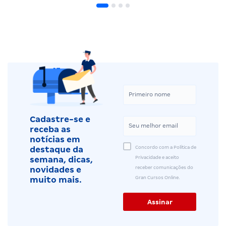
Cadastre-se e
receba as
notícias em
Concordo com a Política de
destaque da
Privacidade e aceito
semana, dicas,
receber comunicações do
novidades e
Gran Cursos Online.
muito mais.