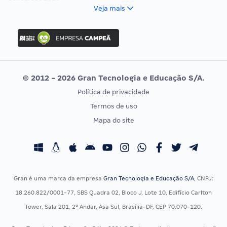
FCC
Veja mais
Concurso Nacional Unificado
FGV
Concurso Ibama
Idecan
Concurso MPU
Selecon
Editais publicados
Uniase
© 2012 - 2026 Gran Tecnologia e Educação S/A.
Vunesp
Política de privacidade
CONCURSOS POR PROFISSÃO
EXAME DE ORDEM
Termos de uso
Concursos Administrativos
OAB
Mapa do site
Concursos Educação
Prova OAB
Concursos Fiscais
Calendário OAB
Concursos Jurídicos
Questões OAB
Concursos Militares
Recursos OAB
Gran é uma marca da empresa
Gran Tecnologia e Educação S/A
, CNPJ:
Concursos Policiais
Exame de Ordem
18.260.822/0001-77, SBS Quadra 02, Bloco J, Lote 10, Edifício Carlton
Concursos Saúde
Tower, Sala 201, 2º Andar, Asa Sul, Brasília-DF, CEP 70.070-120.
Concursos Tribunais