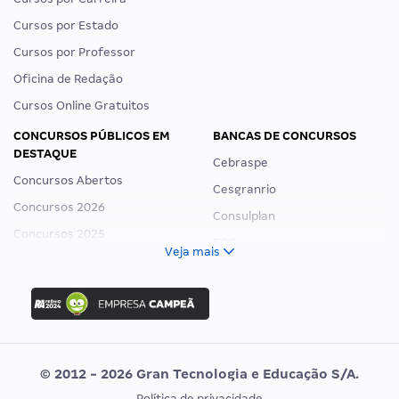
Cursos por Estado
Cursos por Professor
Oficina de Redação
Cursos Online Gratuitos
CONCURSOS PÚBLICOS EM
BANCAS DE CONCURSOS
DESTAQUE
Cebraspe
Concursos Abertos
Cesgranrio
Concursos 2026
Consulplan
Concursos 2025
FCC
Veja mais
Concurso Nacional Unificado
FGV
Concurso Ibama
Idecan
Concurso MPU
Selecon
Editais publicados
Uniase
© 2012 - 2026 Gran Tecnologia e Educação S/A.
Vunesp
Política de privacidade