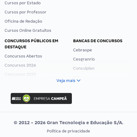
Cursos por Estado
Cursos por Professor
Oficina de Redação
Cursos Online Gratuitos
CONCURSOS PÚBLICOS EM
BANCAS DE CONCURSOS
DESTAQUE
Cebraspe
Concursos Abertos
Cesgranrio
Concursos 2026
Consulplan
Concursos 2025
FCC
Veja mais
Concurso Nacional Unificado
FGV
Concurso Ibama
Idecan
Concurso MPU
Selecon
Editais publicados
Uniase
© 2012 - 2026 Gran Tecnologia e Educação S/A.
Vunesp
Política de privacidade
CONCURSOS POR PROFISSÃO
EXAME DE ORDEM