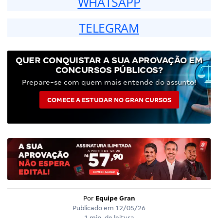
WHATSAPP
TELEGRAM
QUER CONQUISTAR A SUA APROVAÇÃO EM
CONCURSOS PÚBLICOS?
Prepare-se com quem mais entende do assunto!
COMECE A ESTUDAR NO GRAN CURSOS
Por
Equipe Gran
Publicado em
12/05/26
1 min. de leitura