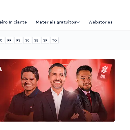
iro Iniciante
Materiais gratuitos
Webstories
O
RR
RS
SC
SE
SP
TO