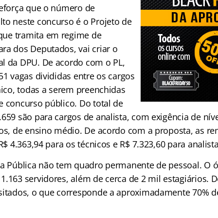
reforça que o número de
lto neste concurso é o
Projeto de
 que tramita em regime de
ra dos Deputados, vai criar o
al da DPU. De acordo com o PL,
51 vagas divididas entre os cargos
nico, todas a serem preenchidas
e concurso público. Do total de
659 são para cargos de analista, com exigência de níve
cos, de ensino médio. De acordo com a proposta, as r
 R$ 4.363,94 para os técnicos e R$ 7.323,60 para analista
ia Pública não tem quadro permanente de pessoal. O ó
.163 servidores, além de cerca de 2 mil estagiários. 
sitados, o que corresponde a aproximadamente 70% de