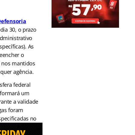
efensoria
dia 30, o prazo
dministrativo
pecíficas).
As
eencher o
, nos mantidos
alquer agência.
sfera federal
m formará um
ante a validade
gas foram
specificadas no