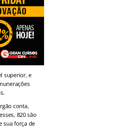
l superior, e
emunerações
s.
rgão conta,
Desses, 820 são
 sua força de