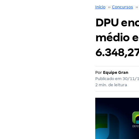
Início
››
Concursos
››
DPU ence
médio e 
6.348,27
Por
Equipe Gran
Publicado em
30/11/
2 min. de leitura