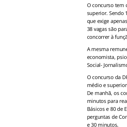
O concurso tem c
superior. Sendo 
que exige apenas
38 vagas são par
concorrer à funçã
A mesma remuneraç
economista, psic
Social- Jornalis
O concurso da DP
médio e superior
De manhã, os con
minutos para rea
Básicos e 80 de E
perguntas de Con
e 30 minutos.