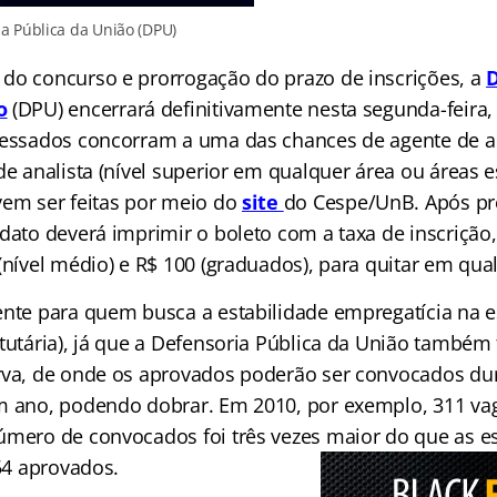
a Pública da União (DPU)
do concurso e prorrogação do prazo de inscrições, a
D
o
(DPU) encerrará definitivamente nesta segunda-feira, 
ressados concorram a uma das chances de agente de a
de analista (nível superior em qualquer área ou áreas es
vem ser feitas por meio do
site
do
Cespe/UnB. Após pr
idato deverá imprimir o boleto com a taxa de inscrição
(nível médio) e R$ 100 (graduados), para quitar em qu
ente para quem busca a estabilidade empregatícia na e
atutária), já que a Defensoria Pública da União també
rva, de onde os aprovados poderão ser convocados dur
m ano, podendo dobrar. Em 2010, por exemplo, 311 va
úmero de convocados foi três vezes maior do que as e
954 aprovados.