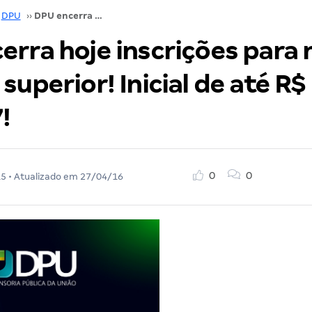
DPU
››
DPU encerra hoje inscrições para nível médio e superior! Inicial de até R$ 6.348,27!
rra hoje inscrições para n
superior! Inicial de até R$
!
0
0
15
• Atualizado em
27/04/16