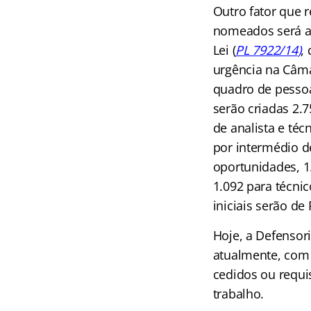
Outro fator que 
nomeados será a
Lei (
PL 7922/14
)
,
urgência na Câma
quadro de pesso
serão criadas 2.7
de analista e téc
por intermédio d
oportunidades, 1.
1.092 para técni
iniciais serão de
Hoje, a Defensor
atualmente, com 1
cedidos ou requi
trabalho.