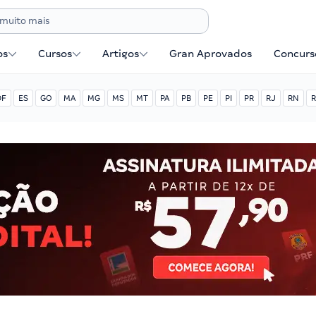
os
Cursos
Artigos
Gran Aprovados
Concurse
DF
ES
GO
MA
MG
MS
MT
PA
PB
PE
PI
PR
RJ
RN
R