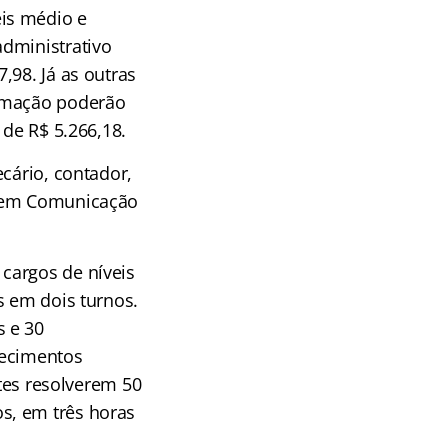
is médio e
administrativo
,98. Já as outras
ormação poderão
 de R$ 5.266,18.
cário, contador,
e em Comunicação
.
cargos de níveis
s em dois turnos.
s e 30
hecimentos
ntes resolverem 50
s, em três horas