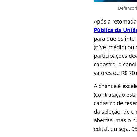
Defensori
Após a retomada 
Pública da Uniã
para que os inte
(nível médio) ou 
participações de
cadastro, o cand
valores de R$ 70 
A chance é excel
(contratação est
cadastro de rese
da seleção, de u
abertas, mas o n
edital, ou seja, 