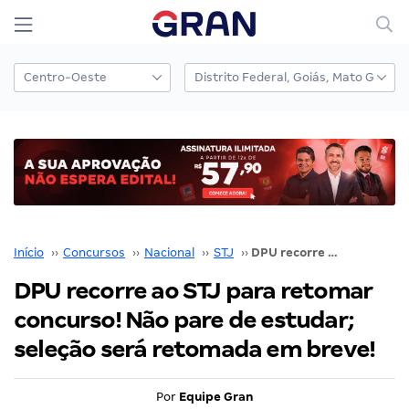
Início
››
Concursos
››
Nacional
››
STJ
››
DPU recorre ao STJ para retomar concurso! Não pare de estudar; seleção será retomada em breve!
DPU recorre ao STJ para retomar
concurso! Não pare de estudar;
seleção será retomada em breve!
Por
Equipe Gran