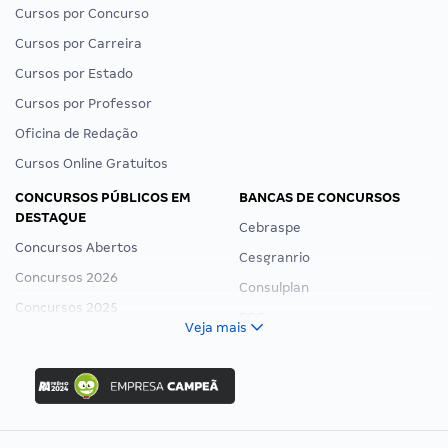
Cursos por Concurso
Cursos por Carreira
Cursos por Estado
Cursos por Professor
Oficina de Redação
Cursos Online Gratuitos
CONCURSOS PÚBLICOS EM
BANCAS DE CONCURSOS
DESTAQUE
Cebraspe
Concursos Abertos
Cesgranrio
Concursos 2026
Consulplan
Concursos 2025
FCC
Veja mais
Concurso Nacional Unificado
FGV
Concurso Ibama
Idecan
Concurso MPU
Selecon
Editais publicados
Uniase