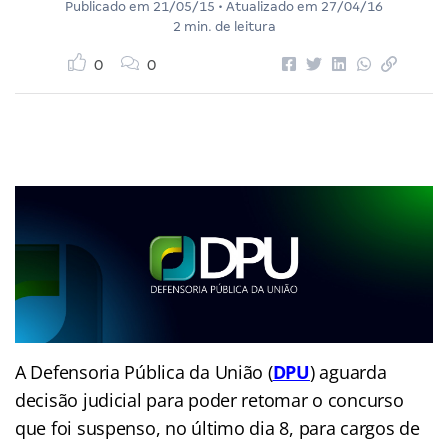
Publicado em
21/05/15
• Atualizado em
27/04/16
2 min. de leitura
0
0
A Defensoria Pública da União
(
DPU
)
aguarda
decisão judicial para poder retomar o concurso
que foi suspenso, no último dia 8, para cargos de