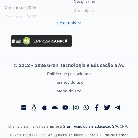
Cesgranrio
Concursos 2026
Consulplan
Concursos 2025
FCC
Veja mais
Concurso Nacional Unificado
FGV
Concurso Ibama
Idecan
Concurso MPU
Selecon
Editais publicados
Uniase
© 2012 - 2026 Gran Tecnologia e Educação S/A.
Vunesp
Política de privacidade
CONCURSOS POR PROFISSÃO
EXAME DE ORDEM
Termos de uso
Concursos Administrativos
OAB
Mapa do site
Concursos Educação
Prova OAB
Concursos Fiscais
Calendário OAB
Concursos Jurídicos
Questões OAB
Concursos Militares
Recursos OAB
Gran é uma marca da empresa
Gran Tecnologia e Educação S/A
, CNPJ:
Concursos Policiais
Exame de Ordem
18.260.822/0001-77, SBS Quadra 02, Bloco J, Lote 10, Edifício Carlton