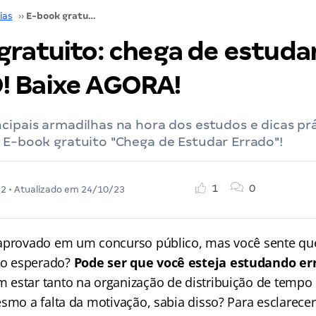
ias
››
E-book gratuito: chega de estudar ERRADO! Baixe AGORA!
gratuito: chega de estuda
 Baixe AGORA!
cipais armadilhas na hora dos estudos e dicas pr
 E-book gratuito "Chega de Estudar Errado"!
1
0
22
• Atualizado em
24/10/23
aprovado em um concurso público, mas você sente que
o esperado?
Pode ser que você esteja estudando e
estar tanto na organização de distribuição de tempo 
esmo a falta da motivação, sabia disso? Para esclarece