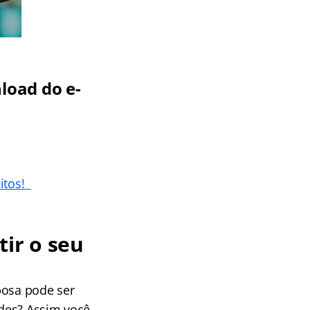
load do e-
uitos!
tir o seu
bosa pode ser
ades? Assim você