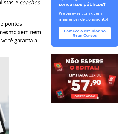
listas e
coaches
concursos públicos?
Prepare-se com quem
mais entende do assunto!
bre pontos
té mesmo sem nem
Comece a estudar no
Gran Cursos
 você garanta a