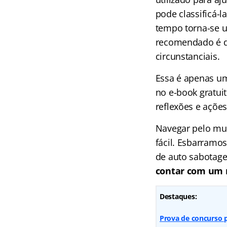
pode classificá-l
tempo torna-se u
recomendado é d
circunstanciais.
Essa é apenas um
no e-book gratui
reflexões e açõe
Navegar pelo mun
fácil. Esbarramo
de auto sabotag
contar com um 
Destaques:
Prova de concurso p