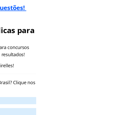
Questões!
icas para
para concursos
 resultados!
relles!
rasil? Clique nos