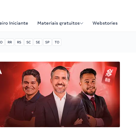
iro Iniciante
Materiais gratuitos
Webstories
O
RR
RS
SC
SE
SP
TO