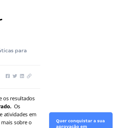
r
áticas para
 os resultados
rrado.
Os
e atividades em
Quer conquistar a sua
r mais sobre o
aprovação em