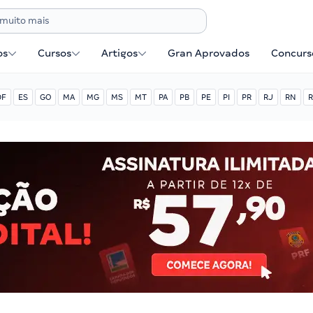
os
Cursos
Artigos
Gran Aprovados
Concurse
DF
ES
GO
MA
MG
MS
MT
PA
PB
PE
PI
PR
RJ
RN
R