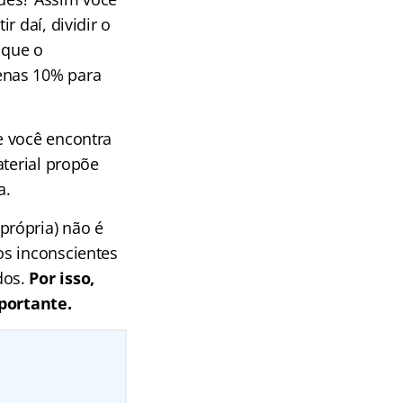
ir daí, dividir o
 que o
enas 10% para
e você encontra
aterial propõe
a.
própria) não é
os inconscientes
dos.
Por isso,
portante.