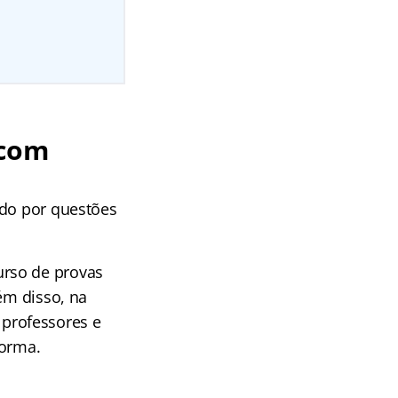
 com
udo por questões
urso de provas
ém disso, na
professores e
forma.