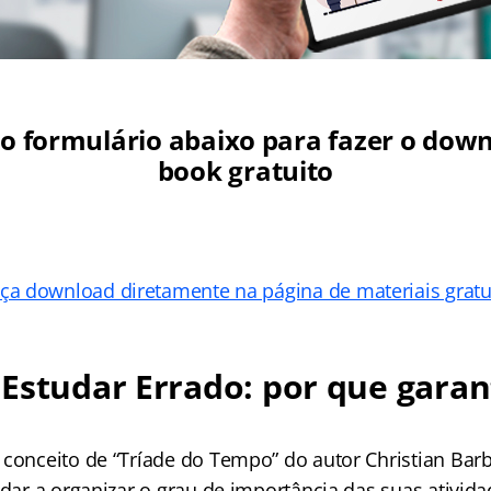
o formulário abaixo para fazer o down
book gratuito
ça download diretamente na página de materiais grat
Estudar Errado: por que garan
 conceito de “Tríade do Tempo” do autor Christian Bar
udar a organizar o grau de importância das suas ativid