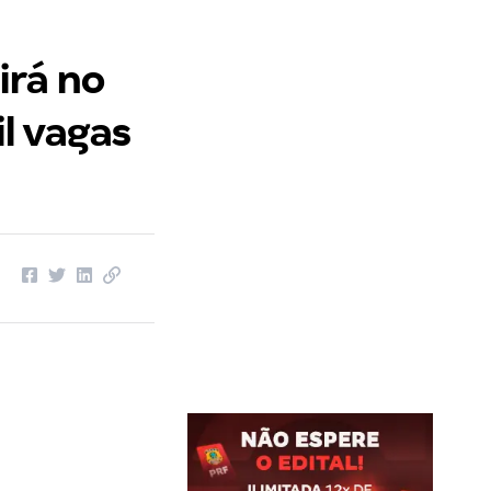
irá no
l vagas