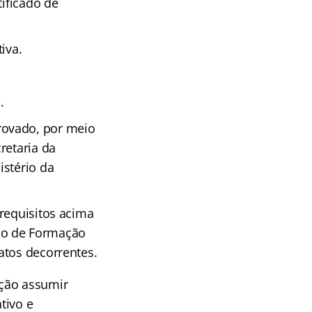
tificado de
iva.
.
rovado, por meio
retaria da
istério da
requisitos acima
so de Formação
atos decorrentes.
ção assumir
tivo e