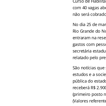
Curso de Habilita
com 40 vagas aber
não será cobrado 
No dia 25 de mar
Rio Grande do Nor
entraram na rese
gastos com pesso
secretária estadu
relatado pelo pr
São notícias que
estudos e a soc
pública do estad
receberá R$ 2.90
(primeiro posto n
(Valores referent