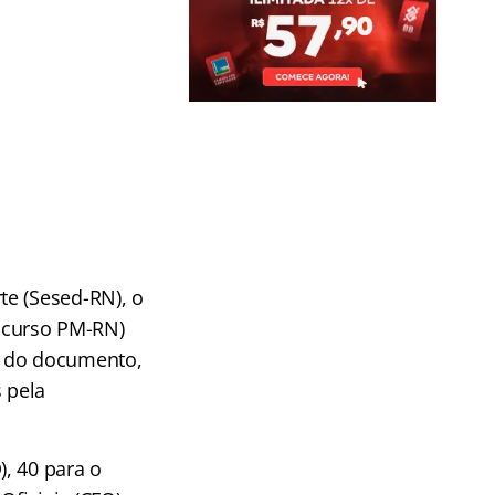
te (Sesed-RN), o
ncurso PM-RN)
o do documento,
 pela
, 40 para o