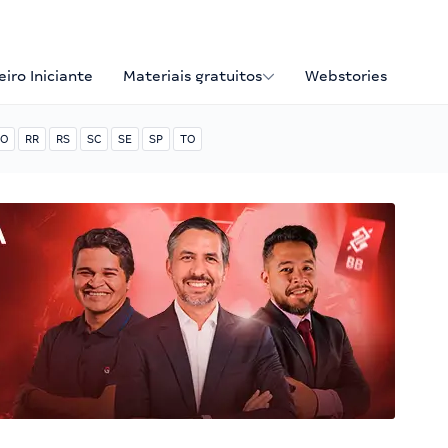
iro Iniciante
Materiais gratuitos
Webstories
O
RR
RS
SC
SE
SP
TO