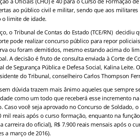
ção a Oficiais (CHO) e 40 para o Curso de Formação de 
tas ao público civil e militar, sendo que aos militare
o limite de idade.
ço, o Tribunal de Contas do Estado (TCE/RN) decidiu 
te pode realizar concurso público para repor policiais
rva ou foram demitidos, mesmo estando acima do limi
al. A decisão é fruto de consulta enviada à Corte de C
al de Segurança Pública e Defesa Social, Kalina Leite. 
esidente do Tribunal, conselheiro Carlos Thompson Fe
 sem dúvida trazem mais ânimo aqueles que sempre se
iedade como um todo que receberá esse incremento na
o. Caso você seja aprovado no Concurso de Soldado, o
0 mil reais após o curso formação, enquanto na função
a carreira do oficial), R$ 7.900 reais mensais após o c
es a março de 2016).