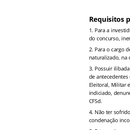
Requisitos 
Para a investi
do concurso, ine
Para o cargo de
naturalizado, na
Possuir ilibad
de antecedentes c
Eleitoral, Milita
indiciado, denun
CFSd.
Não ter sofrid
condenação incom