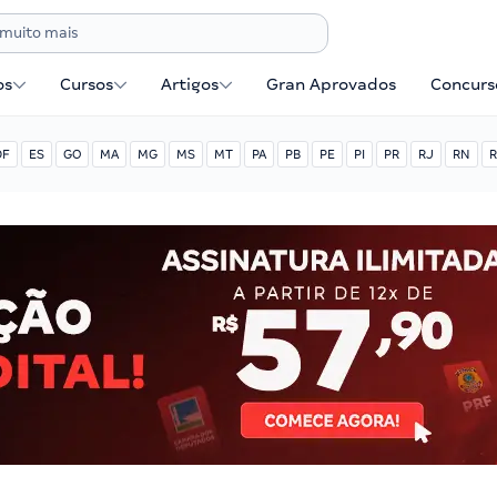
os
Cursos
Artigos
Gran Aprovados
Concurse
DF
ES
GO
MA
MG
MS
MT
PA
PB
PE
PI
PR
RJ
RN
R