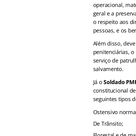
operacional, mate
geral e a preser
o respeito aos d
pessoas, e os ben
Além disso, deve 
penitenciárias, 
serviço de patru
salvamento.
Já o
Soldado PM
constitucional d
seguintes tipos 
Ostensivo normal
De Trânsito;
Florestal e de ma