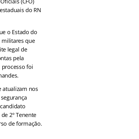
Oficiais (CFO)
s estaduais do RN
que o Estado do
 militares que
te legal de
ontas pela
O processo foi
rnandes.
 atualizam nos
 segurança
 candidato
 de 2º Tenente
urso de formação.