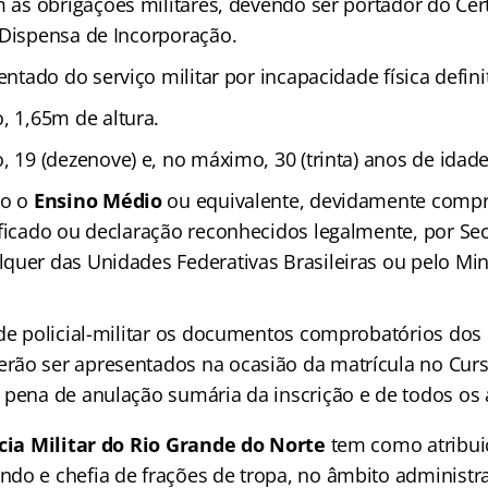
m as obrigações militares, devendo ser portador do Cer
 Dispensa de Incorporação.
entado do serviço militar por incapacidade física definit
, 1,65m de altura.
, 19 (dezenove) e, no máximo, 30 (trinta) anos de idade
do o
Ensino Médio
ou equivalente, devidamente comp
ificado ou declaração reconhecidos legalmente, por Sec
quer das Unidades Federativas Brasileiras ou pelo Min
de policial-militar os documentos comprobatórios dos 
rão ser apresentados na ocasião da matrícula no Cur
 pena de anulação sumária da inscrição e de todos os 
ícia Militar do Rio Grande do Norte
tem como atribui
do e chefia de frações de tropa, no âmbito administra