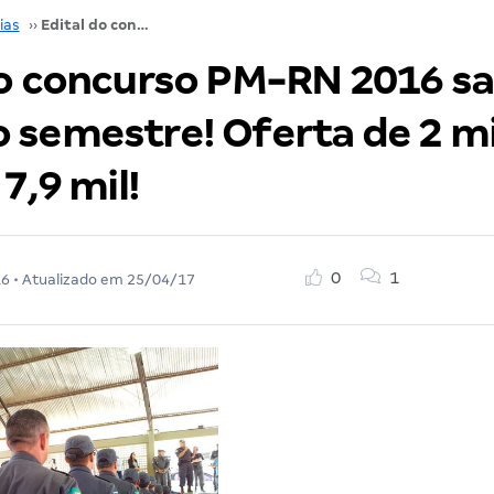
ias
››
Edital do concurso PM-RN 2016 sairá no segundo semestre! Oferta de 2 mil vagas e até R$ 7,9 mil!
do concurso PM-RN 2016 sa
 semestre! Oferta de 2 mi
 7,9 mil!
0
1
16
• Atualizado em
25/04/17