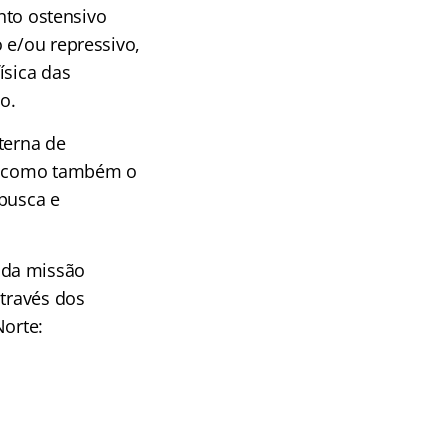
ento ostensivo
 e/ou repressivo,
ísica das
o.
xterna de
s, como também o
 busca e
 da missão
através dos
Norte: