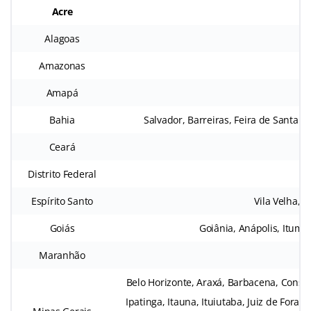
Acre
Alagoas
Amazonas
Amapá
Bahia
Salvador, Barreiras, Feira de Santana,
Ceará
F
Distrito Federal
Espírito Santo
Vila Velha, 
Goiás
Goiânia, Anápolis, Itumbi
Maranhão
Belo Horizonte, Araxá, Barbacena, Consel
Ipatinga, Itauna, Ituiutaba, Juiz de Fora