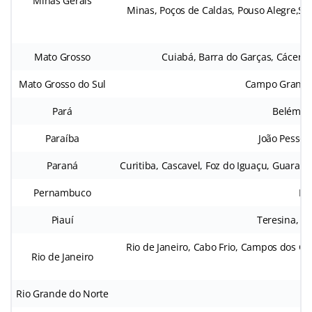
Minas Gerais
Minas, Poços de Caldas, Pouso Alegre,Set
Mato Grosso
Cuiabá, Barra do Garças, Cáceres
Mato Grosso do Sul
Campo Grande,
Pará
Belém, 
Paraíba
João Pessoa
Paraná
Curitiba, Cascavel, Foz do Iguaçu, Guara
Pernambuco
Rec
Piauí
Teresina, Fl
Rio de Janeiro, Cabo Frio, Campos dos Go
Rio de Janeiro
Rio Grande do Norte