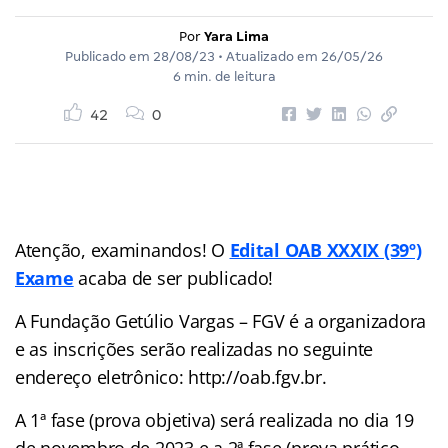
Por
Yara Lima
Publicado em
28/08/23
• Atualizado em
26/05/26
6 min. de leitura
42
0
Atenção, examinandos! O
Edital OAB XXXIX (39º)
Exame
acaba de ser publicado!
A Fundação Getúlio Vargas – FGV é a organizadora
e as inscrições serão realizadas no seguinte
endereço eletrônico: http://oab.fgv.br.
A 1ª fase (prova objetiva) será realizada no dia 19
de novembro de 2023 e a 2ª fase (prova prático-