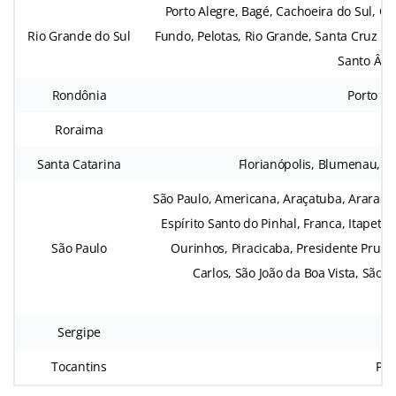
Porto Alegre, Bagé, Cachoeira do Sul, Ca
Rio Grande do Sul
Fundo, Pelotas, Rio Grande, Santa Cruz do
Santo Âng
Rondônia
Porto Ve
Roraima
Santa Catarina
Florianópolis, Blumenau, Cha
São Paulo, Americana, Araçatuba, Araraqua
Espírito Santo do Pinhal, Franca, Itapetin
São Paulo
Ourinhos, Piracicaba, Presidente Prude
Carlos, São João da Boa Vista, São 
Sergipe
Tocantins
Pal