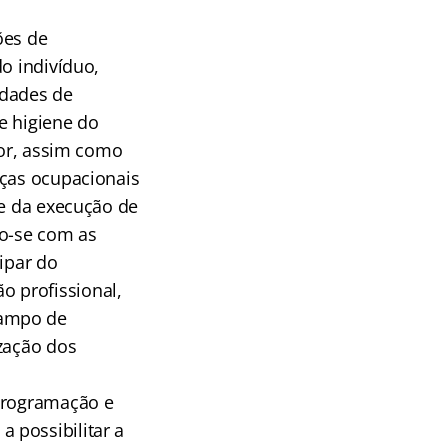
ões de
o indivíduo,
idades de
e higiene do
dor, assim como
nças ocupacionais
 e da execução de
do-se com as
ipar do
 profissional,
campo de
ização dos
 programação e
 possibilitar a