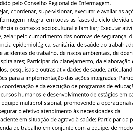
edido pelo Conselho Regional de Enfermagem.
ejar, coordenar, supervisionar, executar e avaliar as aç
fermagem integral em todas as fases do ciclo de vida d
ncia o contexto sociocultural e familiar; Executar ativ
de, zelar pelo cumprimento das normas de segurança, d
lância epidemiológica, sanitária, de saúde do trabalha
e acidentes de trabalho, de riscos ambientais, de doe
ospitalares; Participar do planejamento, da elaboração
os, pesquisas e outras atividades de saúde, articulan
ções para a implementação das ações integradas; Partic
 coordenação e da execução de programas de educação
recursos humanos e desenvolvimento de estágios em 
ar equipe multiprofissional, promovendo a operacional
ssegurar o efetivo atendimento às necessidades da
aciente em situação de agravo à saúde; Participar da
enda de trabalho em conjunto com a equipe, de modo a