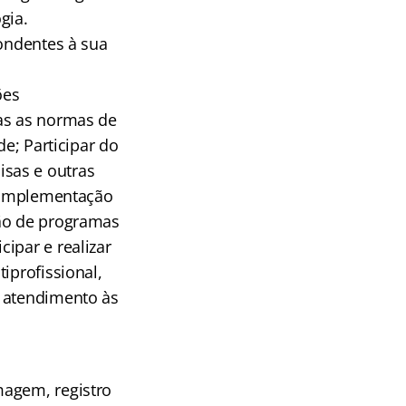
gia.
pondentes à sua
ões
das as normas de
de; Participar do
sas e outras
a implementação
ção de programas
ipar e realizar
iprofissional,
o atendimento às
magem, registro