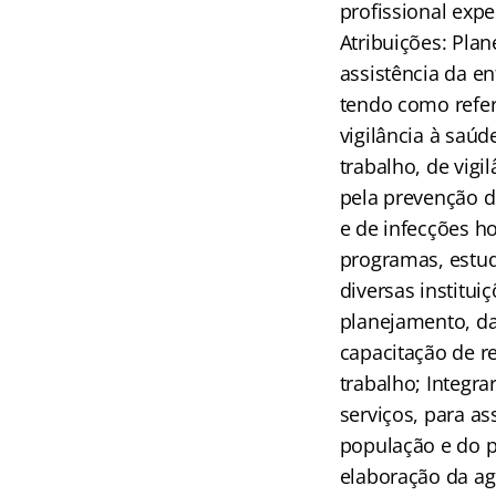
profissional exp
Atribuições: Plan
assistência da en
tendo como referê
vigilância à saú
trabalho, de vigi
pela prevenção d
e de infecções h
programas, estud
diversas institui
planejamento, da
capacitação de 
trabalho; Integr
serviços, para a
população e do p
elaboração da ag