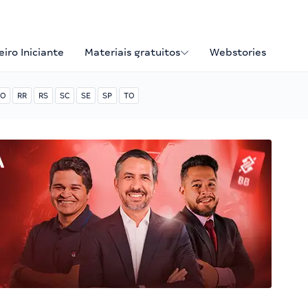
iro Iniciante
Materiais gratuitos
Webstories
O
RR
RS
SC
SE
SP
TO