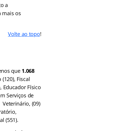
to a
a mais os
Volte ao topo
!
menos que
1.068
(120), Fiscal
), Educador Físico
 em Serviços de
 Veterinário, (09)
atório,
l (551).