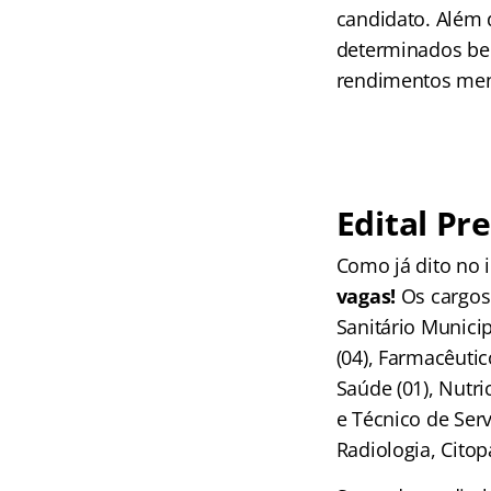
candidato. Além 
determinados ben
rendimentos men
Edital Pr
Como já dito no 
vagas!
Os cargos 
Sanitário Municipa
(04), Farmacêutic
Saúde (01), Nutri
e Técnico de Ser
Radiologia, Citop