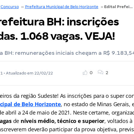
Concurso
››
Prefeitura Municipal de Belo Horizonte
››
Edital Prefeitura BH: inscrições retomadas. 1.068 vagas. VEJA!
refeitura BH: inscrições
as. 1.068 vagas. VEJA!
ra BH: remunerações iniciais chegam a R$ 9.183,5
0
2
21
• Atualizado em
22/02/22
eiros da região Sudeste! As inscrições para o super co
cipal de Belo Horizonte
, no estado de Minas Gerais, 
 de abril a 24 de maio de 2021. Neste certame, organiz
vagas
de
níveis médio, técnico e superior
, voltados à
screverem deverão participar da prova objetiva, previs