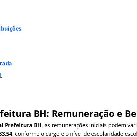
ibuições
itada
l
efeitura BH: Remuneração e Be
al Prefeitura BH
, as remunerações iniciais podem var
83,54
, conforme o cargo e o nível de escolaridade esco