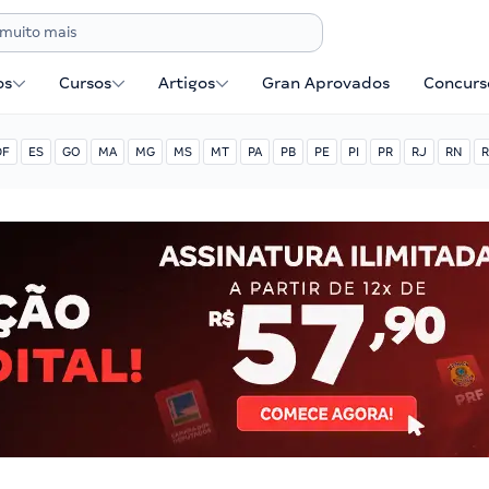
os
Cursos
Artigos
Gran Aprovados
Concurse
DF
ES
GO
MA
MG
MS
MT
PA
PB
PE
PI
PR
RJ
RN
R