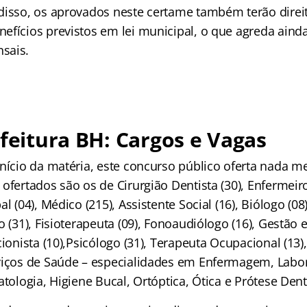
disso, os aprovados neste certame também terão direi
efícios previstos em lei municipal, o que agreda aind
sais.
efeitura BH: Cargos e Vagas
início da matéria, este concurso público oferta nada 
ofertados são os de Cirurgião Dentista (30), Enfermeiro 
l (04), Médico (215), Assistente Social (16), Biólogo (08
o (31), Fisioterapeuta (09), Fonoaudiólogo (16), Gestão
cionista (10),Psicólogo (31), Terapeuta Ocupacional (13),
viços de Saúde – especialidades em Enfermagem, Labor
atologia, Higiene Bucal, Ortóptica, Ótica e Prótese Denta