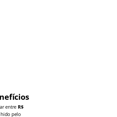
nefícios
iar entre
R$
lhido pelo