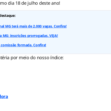
imo dia 18 de julho deste ano!
destaque:
nal MG terá mais de 2.000 vagas. Confira!
 MG: inscrições prorrogadas. VEJA!
comissão formada. Confira!
téria por meio do nosso
índice
:
dora