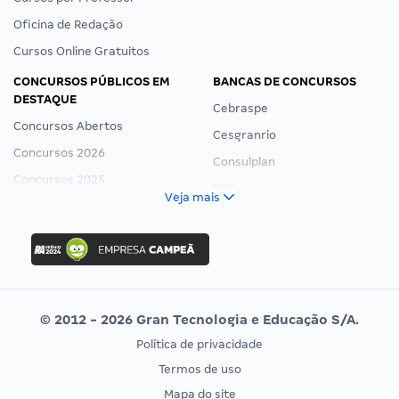
Oficina de Redação
Cursos Online Gratuitos
CONCURSOS PÚBLICOS EM
BANCAS DE CONCURSOS
DESTAQUE
Cebraspe
Concursos Abertos
Cesgranrio
Concursos 2026
Consulplan
Concursos 2025
FCC
Veja mais
Concurso Nacional Unificado
FGV
Concurso Ibama
Idecan
Concurso MPU
Selecon
Editais publicados
Uniase
© 2012 - 2026 Gran Tecnologia e Educação S/A.
Vunesp
Política de privacidade
CONCURSOS POR PROFISSÃO
EXAME DE ORDEM
Termos de uso
Concursos Administrativos
OAB
Mapa do site