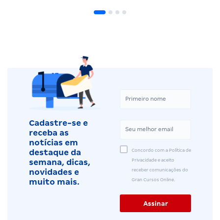
Cadastre-se e
receba as
notícias em
Concordo com a Política de
destaque da
Privacidade e aceito
semana, dicas,
receber comunicações do
novidades e
Gran Cursos Online.
muito mais.