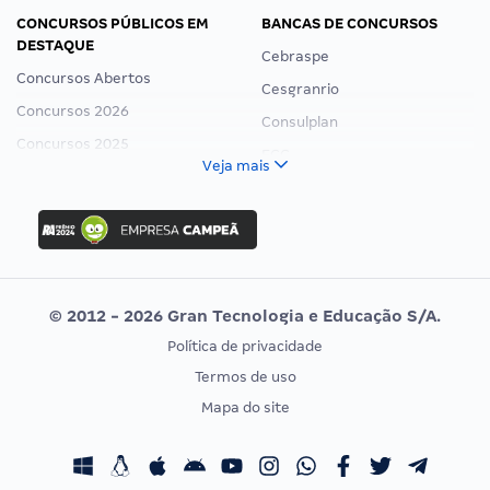
CONCURSOS PÚBLICOS EM
BANCAS DE CONCURSOS
DESTAQUE
Cebraspe
Concursos Abertos
Cesgranrio
Concursos 2026
Consulplan
Concursos 2025
FCC
Veja mais
Concurso Nacional Unificado
FGV
Concurso Ibama
Idecan
Concurso MPU
Selecon
Editais publicados
Uniase
© 2012 - 2026 Gran Tecnologia e Educação S/A.
Vunesp
Política de privacidade
CONCURSOS POR PROFISSÃO
EXAME DE ORDEM
Termos de uso
Concursos Administrativos
OAB
Mapa do site
Concursos Educação
Prova OAB
Concursos Fiscais
Calendário OAB
Concursos Jurídicos
Questões OAB