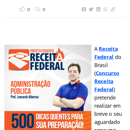
0
0
A
Receita
Federal
do
Brasil
(
Concurso
Receita
Federal
)
pretende
realizar em
breve o seu
aguardado
concurso