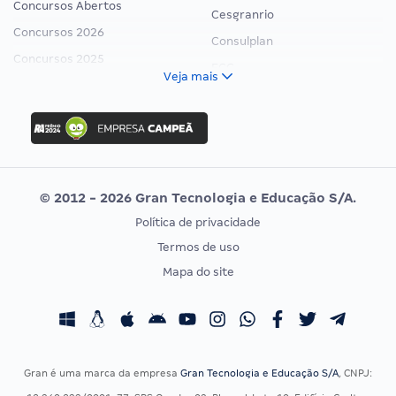
Concursos Abertos
Cesgranrio
Concursos 2026
Consulplan
Concursos 2025
FCC
Veja mais
Concurso Nacional Unificado
FGV
Concurso Ibama
Idecan
Concurso MPU
Selecon
Editais publicados
Uniase
© 2012 - 2026 Gran Tecnologia e Educação S/A.
Vunesp
Política de privacidade
CONCURSOS POR PROFISSÃO
EXAME DE ORDEM
Termos de uso
Concursos Administrativos
OAB
Mapa do site
Concursos Educação
Prova OAB
Concursos Fiscais
Calendário OAB
Concursos Jurídicos
Questões OAB
Concursos Militares
Recursos OAB
Gran é uma marca da empresa
Gran Tecnologia e Educação S/A
, CNPJ:
Concursos Policiais
Exame de Ordem